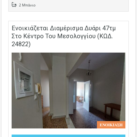
2 Μπάνιο
Ενοικιάζεται Διαμέρισμα Δυάρι 47τμ
Στο Κέντρο Του Μεσολογγίου (ΚΩΔ.
24822)
𝚬𝚴𝚶𝚰𝚱𝚰𝚨𝚺𝚮