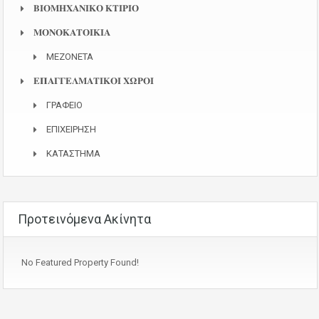
𝚩𝚰𝚶𝚳𝚮𝚾𝚨𝚴𝚰𝚱𝚶 𝚱𝚻𝚰𝚸𝚰𝚶
𝚳𝚶𝚴𝚶𝚱𝚨𝚻𝚶𝚰𝚱𝚰𝚨
ΜΕΖΟΝΕΤΑ
𝚬𝚷𝚨𝚪𝚪𝚬𝚲𝚳𝚨𝚻𝚰𝚱𝚶𝚰 𝚾𝛀𝚸𝚶𝚰
ΓΡΑΦΕΙΟ
ΕΠΙΧΕΙΡΗΣΗ
ΚΑΤΑΣΤΗΜΑ
Προτεινόμενα Ακίνητα
No Featured Property Found!