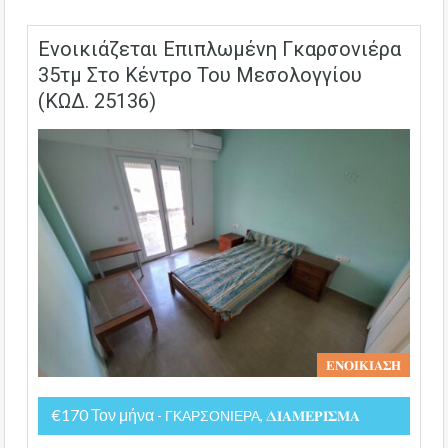
Ενοικιάζεται Επιπλωμένη Γκαρσονιέρα
35τμ Στο Κέντρο Του Μεσολογγίου
(ΚΩΔ. 25136)
𝚬𝚴𝚶𝚰𝚱𝚰𝚨𝚺𝚮
€170 Τον μήνα
- ΓΚΑΡΣΟΝΙΕΡΑ, 𝚫𝚰𝚨𝚳𝚬𝚸𝚰𝚺𝚳𝚨