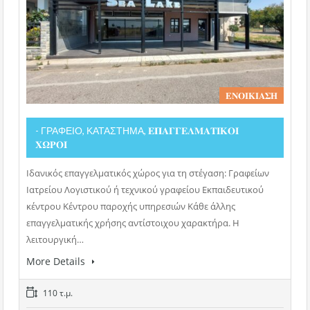
𝚬𝚴𝚶𝚰𝚱𝚰𝚨𝚺𝚮
- ΓΡΑΦΕΙΟ, ΚΑΤΑΣΤΗΜΑ, 𝚬𝚷𝚨𝚪𝚪𝚬𝚲𝚳𝚨𝚻𝚰𝚱𝚶𝚰
𝚾𝛀𝚸𝚶𝚰
Ιδανικός επαγγελματικός χώρος για τη στέγαση: Γραφείων
Ιατρείου Λογιστικού ή τεχνικού γραφείου Εκπαιδευτικού
κέντρου Κέντρου παροχής υπηρεσιών Κάθε άλλης
επαγγελματικής χρήσης αντίστοιχου χαρακτήρα. Η
λειτουργική…
More Details
110 τ.μ.