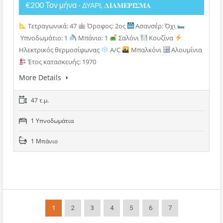
€200 Τον μήνα
- ΔΥΑΡΙ, 𝚫𝚰𝚨𝚳𝚬𝚸𝚰𝚺𝚳𝚨
Τετραγωνικά: 47
Όροφος: 2ος
Ασανσέρ: Όχι
Υπνοδωμάτιο: 1
Μπάνιο: 1
Σαλόνι
Κουζίνα
Ηλεκτρικός θερμοσίφωνας
A/C
Μπαλκόνι
Αλουμίνια
Έτος κατασκευής: 1970
More Details
47 τ.μ.
1 Υπνοδωμάτια
1 Μπάνιο
1
2
3
4
5
6
7