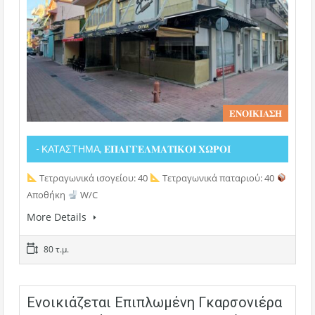
𝚬𝚴𝚶𝚰𝚱𝚰𝚨𝚺𝚮
- ΚΑΤΑΣΤΗΜΑ, 𝚬𝚷𝚨𝚪𝚪𝚬𝚲𝚳𝚨𝚻𝚰𝚱𝚶𝚰 𝚾𝛀𝚸𝚶𝚰
Τετραγωνικά ισογείου: 40
Τετραγωνικά παταριού: 40
Αποθήκη
W/C
More Details
80 τ.μ.
Ενοικιάζεται Επιπλωμένη Γκαρσονιέρα