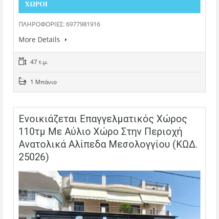
𝚾𝛀𝚸𝚶𝚰
ΠΛΗΡΟΦΟΡΙΕΣ: 6977981916
More Details
47 τ.μ.
1 Μπάνιο
Ενοικιάζεται Επαγγελματικός Χώρος
110τμ Με Αύλιο Χώρο Στην Περιοχή
Ανατολικά Αλίπεδα Μεσολογγίου (ΚΩΔ.
25026)