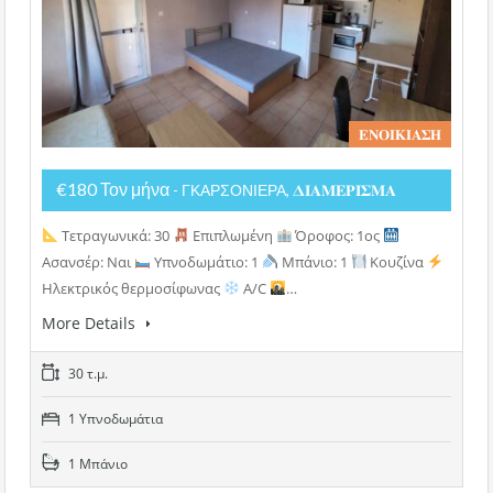
𝚬𝚴𝚶𝚰𝚱𝚰𝚨𝚺𝚮
€180 Τον μήνα
- ΓΚΑΡΣΟΝΙΕΡΑ, 𝚫𝚰𝚨𝚳𝚬𝚸𝚰𝚺𝚳𝚨
Τετραγωνικά: 30
Επιπλωμένη
Όροφος: 1ος
Ασανσέρ: Ναι
Υπνοδωμάτιο: 1
Μπάνιο: 1
Κουζίνα
Ηλεκτρικός θερμοσίφωνας
A/C
…
More Details
30 τ.μ.
1 Υπνοδωμάτια
1 Μπάνιο