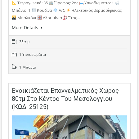
Τετραγωνικά: 35
Όροφος: 2ος
Υπνοδωμάτιο: 1
Μπάνιο: 1
Κουζίνα
A/C
Ηλεκτρικός θερμοσίφωνας
Μπαλκόνι
Αλουμίνια
Έτος…
More Details
35 τ.μ.
1 Υπνοδωμάτια
1 Μπάνιο
Ενοικιάζεται Επαγγελματικός Χώρος
80τμ Στο Κέντρο Του Μεσολογγίου
(ΚΩΔ. 25125)