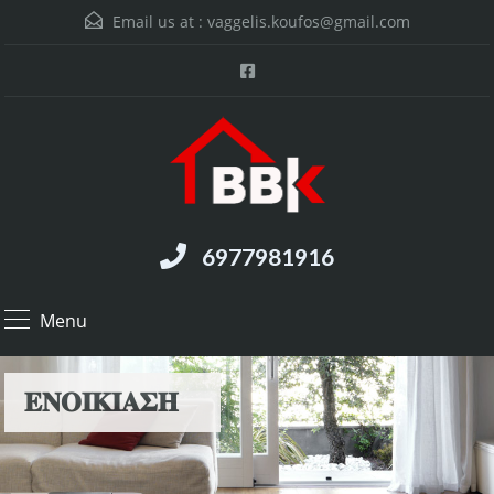
Email us at :
vaggelis.koufos@gmail.com
6977981916
Menu
𝚬𝚴𝚶𝚰𝚱𝚰𝚨𝚺𝚮