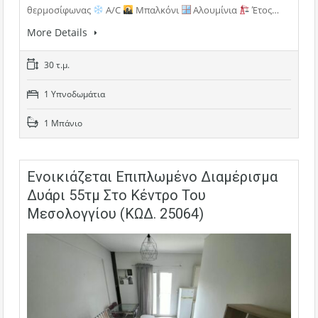
θερμοσίφωνας
A/C
Μπαλκόνι
Αλουμίνια
Έτος…
More Details
30 τ.μ.
1 Υπνοδωμάτια
1 Μπάνιο
Ενοικιάζεται Επιπλωμένο Διαμέρισμα
Δυάρι 55τμ Στο Κέντρο Του
Μεσολογγίου (ΚΩΔ. 25064)