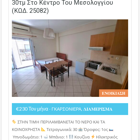
30τμ Στο Κέντρο Του Μεσολογγίου
(ΚΩΔ. 25082)
𝚬𝚴𝚶𝚰𝚱𝚰𝚨𝚺𝚮
€230 Τον μήνα
- ΓΚΑΡΣΟΝΙΕΡΑ, 𝚫𝚰𝚨𝚳𝚬𝚸𝚰𝚺𝚳𝚨
ΣΤΗΝ ΤΙΜΗ ΠΕΡΙΛΑΜΒΑΝΕΤΑΙ ΤΟ ΝΕΡΟ ΚΑΙ ΤΑ
ΚΟΙΝΟΧΡΗΣΤΑ
Τετραγωνικά: 30
Όροφος: 1ος
Υπνοδωμάτιο: 1
Μπάνιο: 1
Κουζίνα
Ηλεκτρικός