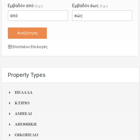
Εμβαδόν από
Εμβαδόν έως
(τ.μ.)
(τ.μ.)
Επιπλέον Επιλογές
Property Types
𝚷𝚬𝚲𝚨𝚫𝚨
𝚱𝚻𝚰𝚸𝚰𝚶
𝚨𝚳𝚷𝚬𝚲𝚰
𝚨𝚷𝚶𝚯𝚮𝚱𝚮
𝚶𝚰𝚱𝚶𝚷𝚬𝚫𝚶