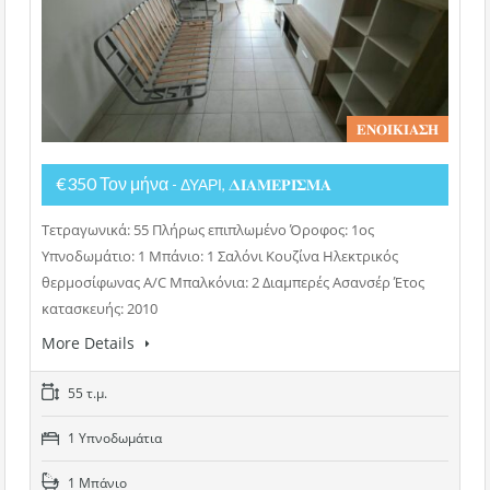
𝚬𝚴𝚶𝚰𝚱𝚰𝚨𝚺𝚮
€350 Τον μήνα
- ΔΥΑΡΙ, 𝚫𝚰𝚨𝚳𝚬𝚸𝚰𝚺𝚳𝚨
Τετραγωνικά: 55 Πλήρως επιπλωμένο Όροφος: 1ος
Υπνοδωμάτιο: 1 Μπάνιο: 1 Σαλόνι Κουζίνα Ηλεκτρικός
θερμοσίφωνας A/C Μπαλκόνια: 2 Διαμπερές Ασανσέρ Έτος
κατασκευής: 2010
More Details
55 τ.μ.
1 Υπνοδωμάτια
1 Μπάνιο