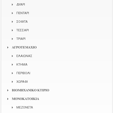
ΔΥΑΡΙ
ΠΕΝΤΑΡΙ
ΣΟΦΙΤΑ
ΤΕΣΣΑΡΙ
ΤΡΙΑΡΙ
𝚨𝚪𝚸𝚶𝚻𝚬𝚳𝚨𝚾𝚰𝚶
ΕΛΑΙΩΝΑΣ
ΚΤΗΜΑ
ΠΕΡΙΒΟΛΙ
ΧΩΡΑΦΙ
𝚩𝚰𝚶𝚳𝚮𝚾𝚨𝚴𝚰𝚱𝚶 𝚱𝚻𝚰𝚸𝚰𝚶
𝚳𝚶𝚴𝚶𝚱𝚨𝚻𝚶𝚰𝚱𝚰𝚨
ΜΕΖΟΝΕΤΑ