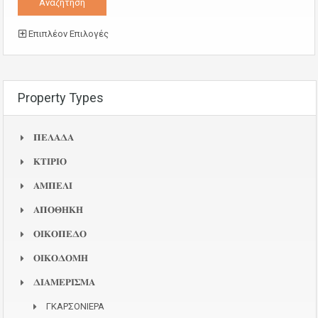
Επιπλέον Επιλογές
Property Types
𝚷𝚬𝚲𝚨𝚫𝚨
𝚱𝚻𝚰𝚸𝚰𝚶
𝚨𝚳𝚷𝚬𝚲𝚰
𝚨𝚷𝚶𝚯𝚮𝚱𝚮
𝚶𝚰𝚱𝚶𝚷𝚬𝚫𝚶
𝚶𝚰𝚱𝚶𝚫𝚶𝚳𝚮
𝚫𝚰𝚨𝚳𝚬𝚸𝚰𝚺𝚳𝚨
ΓΚΑΡΣΟΝΙΕΡΑ