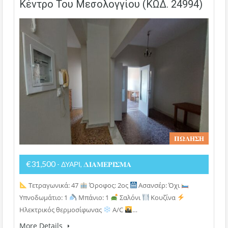
Κέντρο Του Μεσολογγίου (ΚΩΔ. 24994)
𝚷𝛀𝚲𝚮𝚺𝚮
€31,500
- ΔΥΑΡΙ, 𝚫𝚰𝚨𝚳𝚬𝚸𝚰𝚺𝚳𝚨
Τετραγωνικά: 47
Όροφος: 2ος
Ασανσέρ: Όχι
Υπνοδωμάτιο: 1
Μπάνιο: 1
Σαλόνι
Κουζίνα
Ηλεκτρικός θερμοσίφωνας
A/C
…
More Details