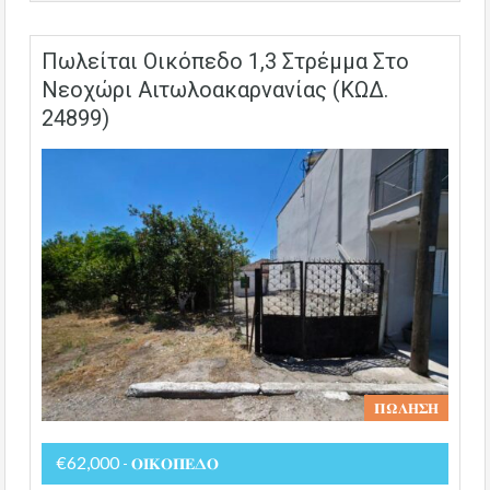
Πωλείται Οικόπεδο 1,3 Στρέμμα Στο
Νεοχώρι Αιτωλοακαρνανίας (ΚΩΔ.
24899)
𝚷𝛀𝚲𝚮𝚺𝚮
€62,000
- 𝚶𝚰𝚱𝚶𝚷𝚬𝚫𝚶