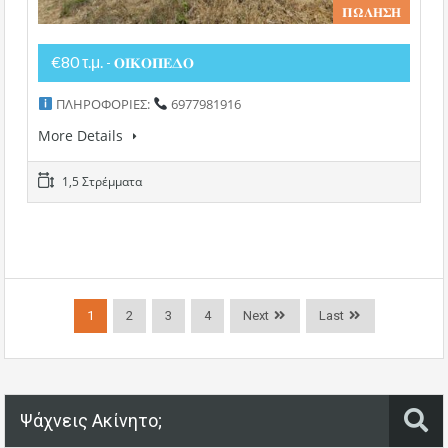
𝚷𝛀𝚲𝚮𝚺𝚮
€80 τ.μ.
- 𝚶𝚰𝚱𝚶𝚷𝚬𝚫𝚶
ΠΛΗΡΟΦΟΡΙΕΣ:
6977981916
More Details
1,5 Στρέμματα
1
2
3
4
Next
Last
Ψάχνεις Ακίνητο;