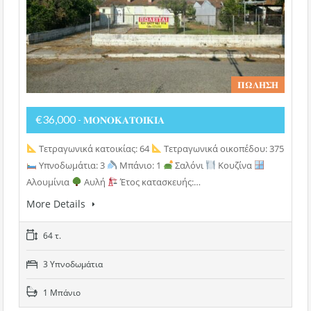
𝚷𝛀𝚲𝚮𝚺𝚮
€36,000
- 𝚳𝚶𝚴𝚶𝚱𝚨𝚻𝚶𝚰𝚱𝚰𝚨
Τετραγωνικά κατοικίας: 64
Τετραγωνικά οικοπέδου: 375
Υπνοδωμάτια: 3
Μπάνιο: 1
Σαλόνι
Κουζίνα
Αλουμίνια
Αυλή
Έτος κατασκευής:…
More Details
64 τ.
3 Υπνοδωμάτια
1 Μπάνιο