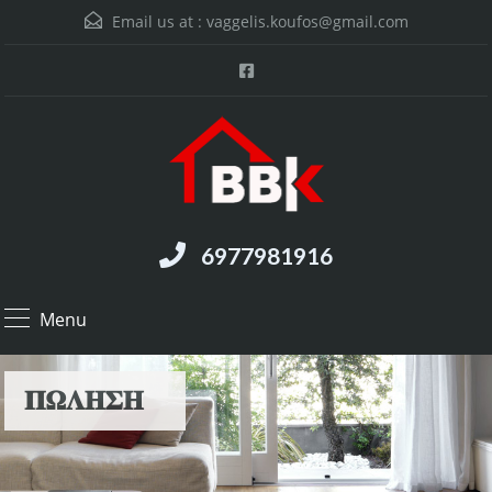
Email us at :
vaggelis.koufos@gmail.com
6977981916
Menu
𝚷𝛀𝚲𝚮𝚺𝚮