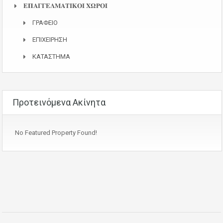
𝚬𝚷𝚨𝚪𝚪𝚬𝚲𝚳𝚨𝚻𝚰𝚱𝚶𝚰 𝚾𝛀𝚸𝚶𝚰
ΓΡΑΦΕΙΟ
ΕΠΙΧΕΙΡΗΣΗ
ΚΑΤΑΣΤΗΜΑ
Προτεινόμενα Ακίνητα
No Featured Property Found!