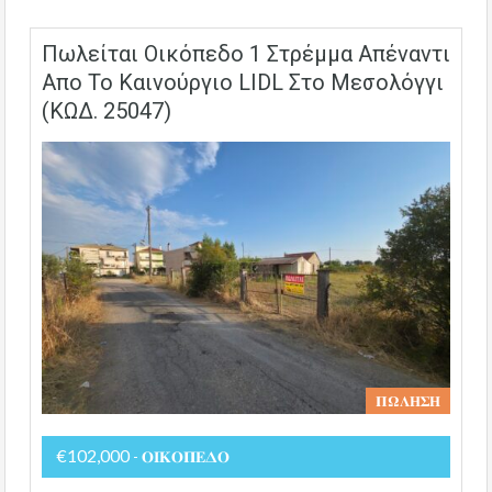
Πωλείται Οικόπεδο 1 Στρέμμα Απέναντι
Απο Το Καινούργιο LIDL Στο Μεσολόγγι
(ΚΩΔ. 25047)
𝚷𝛀𝚲𝚮𝚺𝚮
€102,000
- 𝚶𝚰𝚱𝚶𝚷𝚬𝚫𝚶