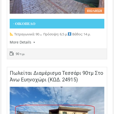
𝚷𝛀𝚲𝚮𝚺𝚮
- 𝚶𝚰𝚱𝚶𝚷𝚬𝚫𝚶
Τετραγωνικά: 90
↔️
Πρόσοψη: 6,5 μ.
Βάθος: 14 μ.
More Details
90 τ.μ.
Πωλείται Διαμέρισμα Τεσσάρι 90τμ Στο
Άνω Ευηνοχώρι (ΚΩΔ. 24915)