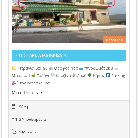
𝚷𝛀𝚲𝚮𝚺𝚮
- ΤΕΣΣΑΡΙ, 𝚫𝚰𝚨𝚳𝚬𝚸𝚰𝚺𝚳𝚨
Τετραγωνικά: 90
Όροφος: 1ος
Υπνοδωμάτια: 3
Μπάνιο: 1
Σαλόνι
Κουζίνα
Αυλή
Κήπος
Parking
Έτος κατασκευής:…
More Details
90 τ.μ.
3 Υπνοδωμάτια
1 Μπάνιο