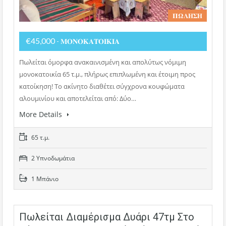
𝚷𝛀𝚲𝚮𝚺𝚮
€45,000
- 𝚳𝚶𝚴𝚶𝚱𝚨𝚻𝚶𝚰𝚱𝚰𝚨
Πωλείται όμορφα ανακαινισμένη και απολύτως νόμιμη
μονοκατοικία 65 τ.μ., πλήρως επιπλωμένη και έτοιμη προς
κατοίκηση! Το ακίνητο διαθέτει σύγχρονα κουφώματα
αλουμινίου και αποτελείται από: Δύο…
More Details
65 τ.μ.
2 Υπνοδωμάτια
1 Μπάνιο
Πωλείται Διαμέρισμα Δυάρι 47τμ Στο