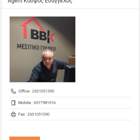
Agent Κουφός Ευάγγελος
Office :
2631051590
Mobile :
6977981916
Fax :
2631051590