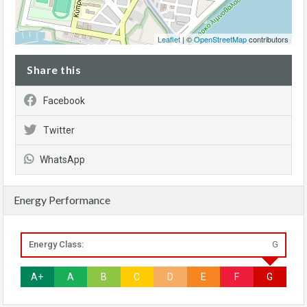
Leaflet
| ©
OpenStreetMap
contributors
Share this
Facebook
Twitter
WhatsApp
Energy Performance
Energy Class:
G
A+
A
B
C
D
E
F
G