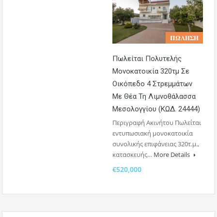
𝚷𝛀𝚲𝚮𝚺𝚮
Πωλείται Πολυτελής
Μονοκατοικία 320τμ Σε
Οικόπεδο 4 Στρεμμάτων
Με Θέα Τη Λιμνοθάλασσα
Μεσολογγίου (ΚΩΔ. 24444)
Περιγραφή Ακινήτου Πωλείται
εντυπωσιακή μονοκατοικία
συνολικής επιφάνειας 320τ.μ.,
κατασκευής…
More Details
€520,000