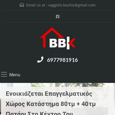
Email us at :
vaggelis.koufos@gmail.com
6977981916
Menu
Ενοικιάζεται Επαγγελματικός
Χώρος Κατάστημα 80τμ + 40τμ
Πατάρι Στο Κέντρο Του