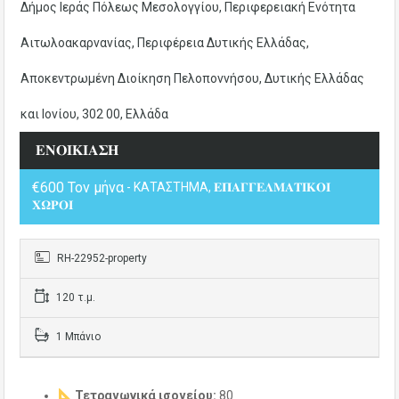
Δήμος Ιεράς Πόλεως Μεσολογγίου, Περιφερειακή Ενότητα
Αιτωλοακαρνανίας, Περιφέρεια Δυτικής Ελλάδας,
Αποκεντρωμένη Διοίκηση Πελοποννήσου, Δυτικής Ελλάδας
και Ιονίου, 302 00, Ελλάδα
𝚬𝚴𝚶𝚰𝚱𝚰𝚨𝚺𝚮
€600 Τον μήνα
- ΚΑΤΑΣΤΗΜΑ, 𝚬𝚷𝚨𝚪𝚪𝚬𝚲𝚳𝚨𝚻𝚰𝚱𝚶𝚰
𝚾𝛀𝚸𝚶𝚰
RH-22952-property
120 τ.μ.
1 Μπάνιο
Τετραγωνικά ισογείου:
80