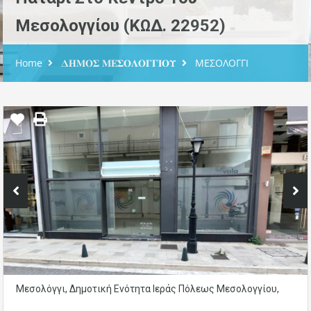
Μεσολογγίου (ΚΩΔ. 22952)
Home
𝚫𝚮𝚳𝚶𝚺 𝚳𝚬𝚺𝚶𝚲𝚶𝚪𝚪𝚰𝚶𝚼
ΜΕΣΟΛΟΓΓΙ
Μεσολόγγι, Δημοτική Ενότητα Ιεράς Πόλεως Μεσολογγίου,