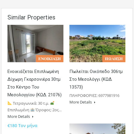
Similar Properties
𝚬𝚴𝚶𝚰𝚱𝚰𝚨𝚺𝚮
𝚷𝛀𝚲𝚮𝚺𝚮
Ενοικιάζεται Επιπλωμένη
Πωλείται Οικόπεδο 306τμ
Δίχωρη Γκαρσονιέρα 30τμ
Στο Μεσολόγγι (ΚΩΔ.
Στο Κέντρο Του
13573)
Μεσολογγίου (ΚΩΔ. 21076)
ΠΛΗΡΟΦΟΡΙΕΣ: 6977981916
More Details
Τετραγωνικά: 30 τ.μ.
Επιπλωμένη
Όροφος: 2ος…
More Details
€180 Τον μήνα