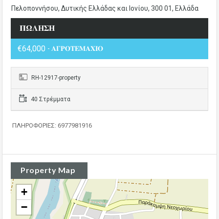
Πελοποννήσου, Δυτικής Ελλάδας και Ιονίου, 300 01, Ελλάδα
𝚷𝛀𝚲𝚮𝚺𝚮
€64,000
- 𝚨𝚪𝚸𝚶𝚻𝚬𝚳𝚨𝚾𝚰𝚶
RH-12917-property
40 Στρέμματα
ΠΛΗΡΟΦΟΡΙΕΣ: 6977981916
Property Map
+
−