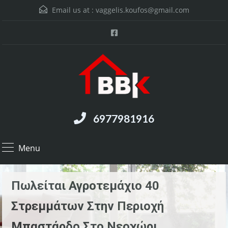
Email us at :
vaggelis.koufos@gmail.com
6977981916
Menu
Πωλείται Αγροτεμάχιο 40
Στρεμμάτων Στην Περιοχή
Μπαστάρδο Στο Νεοχώρι