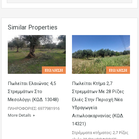
Similar Properties
𝚷𝛀𝚲𝚮𝚺𝚮
𝚷𝛀𝚲𝚮𝚺𝚮
Πωλείται Ελαιώνας 4,5
Πωλείται Κτήμα 2,7
Στρεμμάτων Στο
Στρεμμάτων Με 28 Ρίζες
Μεσολόγγι (ΚΩΔ. 13048)
Ελιές Στην Περιοχή Νέα
Υδραγωγεία
ΠΛΗΡΟΦΟΡΙΕΣ: 6977981916
More Details
Αιτωλοακαρνανίας (ΚΩΔ.
14321)
Στρέμματα κτήματος: 2,7 Ρίζες