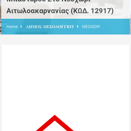
Αιτωλοακαρνανίας (ΚΩΔ. 12917)
Home
𝚫𝚮𝚳𝚶𝚺 𝚳𝚬𝚺𝚶𝚲𝚶𝚪𝚪𝚰𝚶𝚼
ΝΕΟΧΩΡΙ