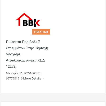
𝚷𝛀𝚲𝚮𝚺𝚮
Πωλείται Περιβόλι 7
Στρεμμάτων Στην Περιοχή
Νεοχώρι
Αιτωλοακαρνανίας (ΚΩΔ.
12272)
Με νερό ΠΛΗΡΟΦΟΡΙΕΣ:
6977981916
More Details