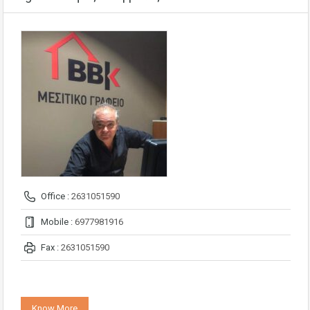
Office :
2631051590
Mobile :
6977981916
Fax :
2631051590
Know More