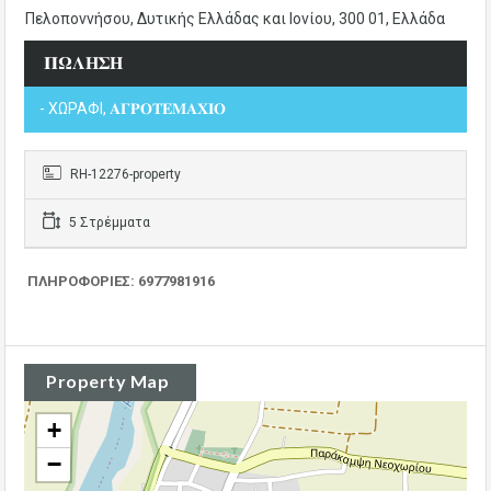
Πελοποννήσου, Δυτικής Ελλάδας και Ιονίου, 300 01, Ελλάδα
𝚷𝛀𝚲𝚮𝚺𝚮
- ΧΩΡΑΦΙ, 𝚨𝚪𝚸𝚶𝚻𝚬𝚳𝚨𝚾𝚰𝚶
RH-12276-property
5 Στρέμματα
ΠΛΗΡΟΦΟΡΙΕΣ: 6977981916
Property Map
+
−