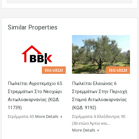
Similar Properties
𝚷𝛀𝚲𝚮𝚺𝚮
𝚷𝛀𝚲𝚮𝚺𝚮
Πωλείται Αγροτεμάχιο 65
Πωλείται Ελαιώνας 6
Στρεμμάτων Στο Νεοχώρι
Στρεμμάτων Στην Περιοχή
Αιτωλοακαρνανίας (ΚΩΔ.
Σταμνά Αιτωλοακαρνανίας
11739)
(ΚΩΔ. 9192)
Στρέμματα: 65
More Details
Στρέμματα: 6 Ελεόδεντρα: 95
(30 ετών) Άρτιο και…
More Details