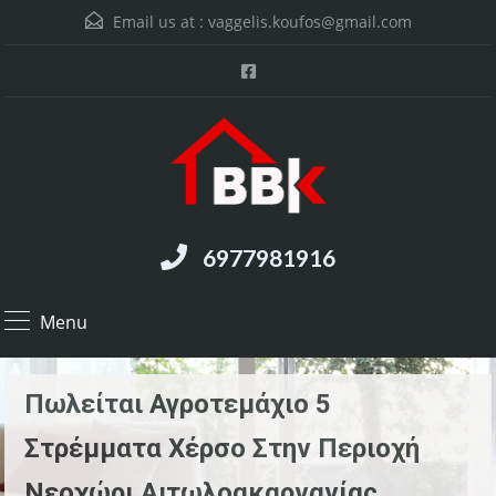
Email us at :
vaggelis.koufos@gmail.com
6977981916
Menu
Πωλείται Αγροτεμάχιο 5
Στρέμματα Χέρσο Στην Περιοχή
Νεοχώρι Αιτωλοακαρνανίας