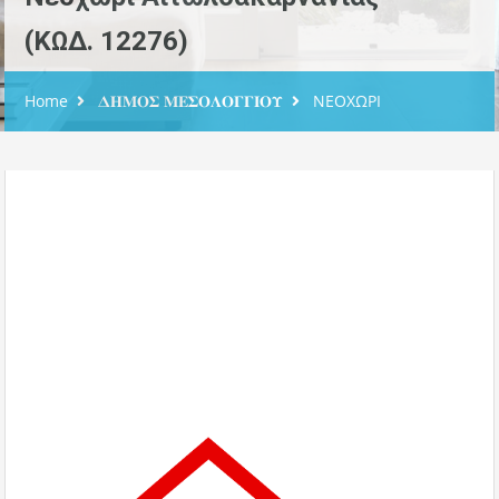
(ΚΩΔ. 12276)
Home
𝚫𝚮𝚳𝚶𝚺 𝚳𝚬𝚺𝚶𝚲𝚶𝚪𝚪𝚰𝚶𝚼
ΝΕΟΧΩΡΙ