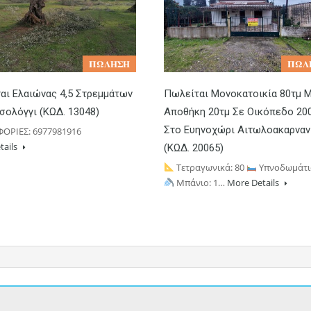
𝚷𝛀𝚲𝚮𝚺𝚮
𝚷𝛀𝚲
αι Ελαιώνας 4,5 Στρεμμάτων
Πωλείται Μονοκατοικία 80τμ 
σολόγγι (ΚΩΔ. 13048)
Αποθήκη 20τμ Σε Οικόπεδο 20
Στο Ευηνοχώρι Αιτωλοακαρναν
ΟΡΙΕΣ: 6977981916
tails
(ΚΩΔ. 20065)
Τετραγωνικά: 80
Υπνοδωμάτια
Μπάνιο: 1…
More Details