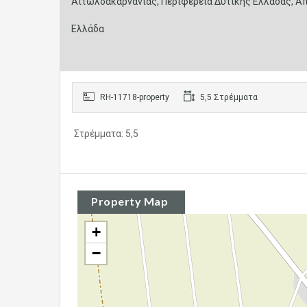
Αιτωλοακαρνανίας, Περιφέρεια Δυτικής Ελλάδας, Απ
Ελλάδα
RH-11718-property
5,5 Στρέμματα
Στρέμματα: 5,5
Property Map
+
−