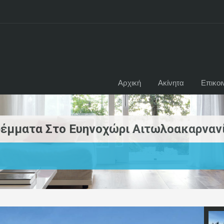
Αρχική
Ακίνητα
Επικοι
ρέμματα Στο Ευηνοχώρι Αιτωλοακαρνανί