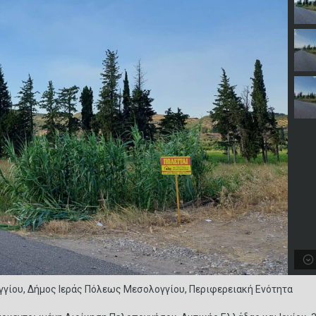
γίου, Δήμος Ιεράς Πόλεως Μεσολογγίου, Περιφερειακή Ενότητα