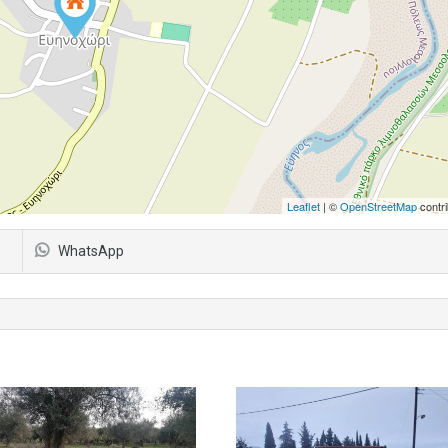
Leaflet
| ©
OpenStreetMap
contri
WhatsApp