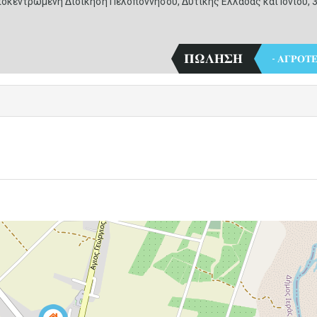
οκεντρωμένη Διοίκηση Πελοποννήσου, Δυτικής Ελλάδας και Ιονίου, 
𝚷𝛀𝚲𝚮𝚺𝚮
- 𝚨𝚪𝚸𝚶𝚻