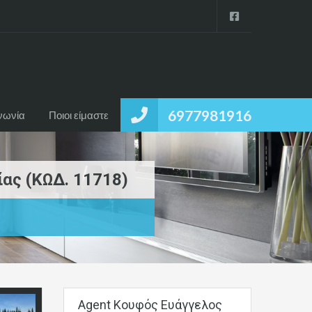
6977981916
νωνία
Ποιοι είμαστε
ας (ΚΩΔ. 11718)
Agent Κουφός Ευάγγελος