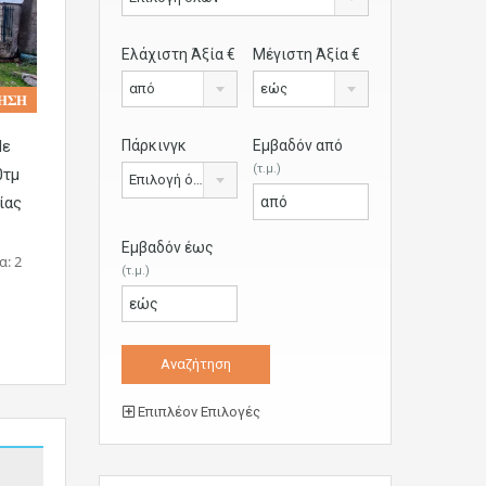
Ελάχιστη Άξία €
Μέγιστη Άξία €
από
εώς
𝚮𝚺𝚮
Με
Πάρκινγκ
Εμβαδόν από
(τ.μ.)
0τμ
Επιλογή όλων
ίας
Εμβαδόν έως
: 2
(τ.μ.)
Επιπλέον Επιλογές