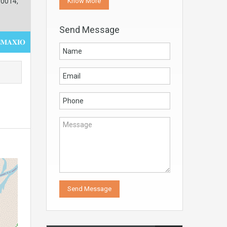
Know More
30014,
Send Message
𝚳𝚨𝚾𝚰𝚶