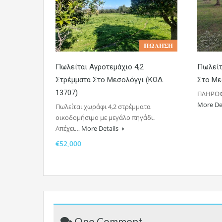
𝚷𝛀𝚲𝚮𝚺𝚮
Πωλείται Αγροτεμάχιο 4,2
Πωλείτ
Στρέμματα Στο Μεσολόγγι (ΚΩΔ.
Στο Με
13707)
ΠΛΗΡΟΦ
More De
Πωλείται χωράφι 4,2 στρέμματα
οικοδομήσιμο με μεγάλο πηγάδι.
Απέχει…
More Details
€52,000
One Comment