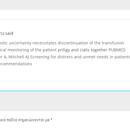
said
:52
ostic uncertainty necessitates discontinuation of the transfusion
nical monitoring of the patient
priligy and cialis together
PUBMED
er A, Mitchell AJ Screening for distress and unmet needs in patient
recommendations
κά πεδία σημειώνονται με
*