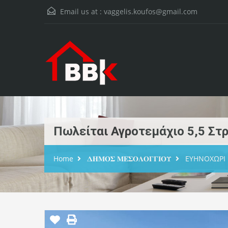
Email us at :
vaggelis.koufos@gmail.com
Πωλείται Αγροτεμάχιο 5,5 Στ
Home
𝚫𝚮𝚳𝚶𝚺 𝚳𝚬𝚺𝚶𝚲𝚶𝚪𝚪𝚰𝚶𝚼
ΕΥΗΝΟΧΩΡΙ