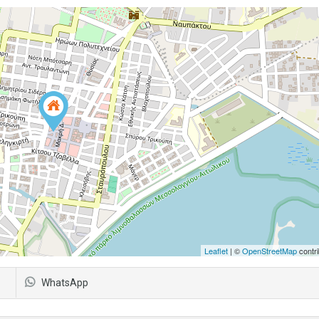
Leaflet
| ©
OpenStreetMap
contri
WhatsApp