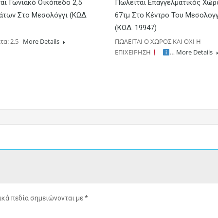
αι Γωνιακό Οικόπεδο 2,5
Πωλείται Επαγγελματικός Χώρ
άτων Στο Μεσολόγγι (ΚΩΔ.
67τμ Στο Κέντρο Του Μεσολογ
(ΚΩΔ. 19947)
τα: 2,5
More Details
ΠΩΛΕΙΤΑΙ Ο ΧΩΡΟΣ ΚΑΙ ΟΧΙ Η
ΕΠΙΧΕΙΡΗΣΗ
…
More Details
κά πεδία σημειώνονται με
*