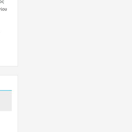
ος
γίου