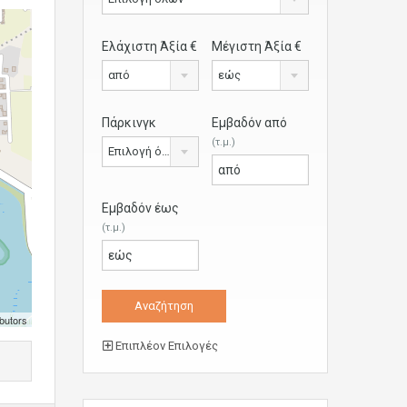
Ελάχιστη Άξία €
Μέγιστη Άξία €
από
εώς
Πάρκινγκ
Εμβαδόν από
(τ.μ.)
Επιλογή όλων
Εμβαδόν έως
(τ.μ.)
butors
Επιπλέον Επιλογές