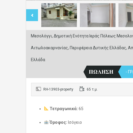
Μεσολόγγι, Δημοτική Ενότητα Ιεράς Πόλεως Μεσολογ
Αιτωλοακαρνανίας, Περιφέρεια Δυτικής Ελλάδας, Απ
Ελλάδα
𝚷𝛀𝚲𝚮𝚺𝚮
- ΓΡΑ
RH-13903-property
65 τ.μ.
Τετραγωνικά:
65
Όροφος:
Ισόγειο