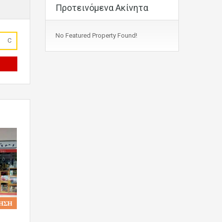
Προτεινόμενα Ακίνητα
No Featured Property Found!
C
𝚮𝚺𝚮