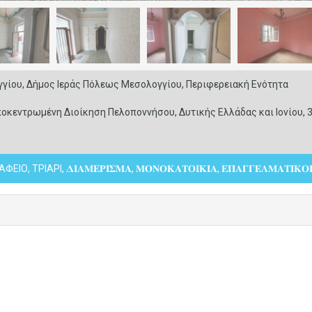
γίου, Δήμος Ιεράς Πόλεως Μεσολογγίου, Περιφερειακή Ενότητα
οκεντρωμένη Διοίκηση Πελοποννήσου, Δυτικής Ελλάδας και Ιονίου, 3
ΦΕΙΟ, ΤΡΙΑΡΙ, 𝚫𝚰𝚨𝚳𝚬𝚸𝚰𝚺𝚳𝚨, 𝚳𝚶𝚴𝚶𝚱𝚨𝚻𝚶𝚰𝚱𝚰𝚨, 𝚬𝚷𝚨𝚪𝚪𝚬𝚲𝚳𝚨𝚻𝚰𝚱𝚶𝚰