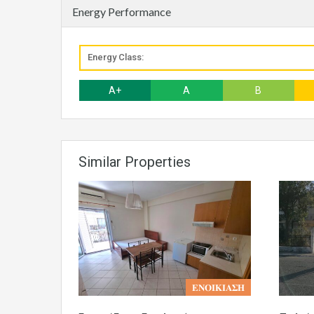
Energy Performance
Energy Class:
A+
A
B
Similar Properties
𝚬𝚴𝚶𝚰𝚱𝚰𝚨𝚺𝚮