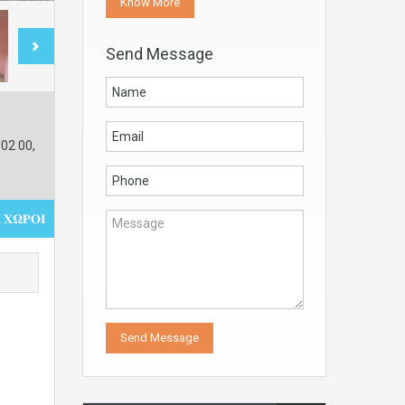
Know More
Send Message
02 00,
 𝚾𝛀𝚸𝚶𝚰