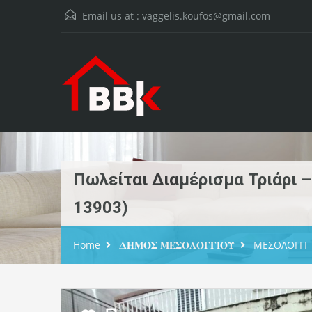
Email us at :
vaggelis.koufos@gmail.com
Πωλείται Διαμέρισμα Τριάρι 
13903)
Home
𝚫𝚮𝚳𝚶𝚺 𝚳𝚬𝚺𝚶𝚲𝚶𝚪𝚪𝚰𝚶𝚼
ΜΕΣΟΛΟΓΓΙ