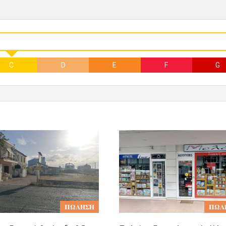
C
D
E
F
G
𝚷𝛀𝚲𝚮𝚺𝚮
𝚷𝛀𝚲