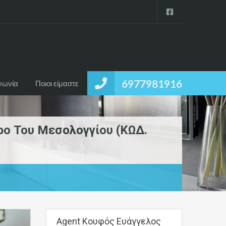
6977981916
νωνία
Ποιοι είμαστε
ρο Του Μεσολογγίου (ΚΩΔ.
Agent Κουφός Ευάγγελος