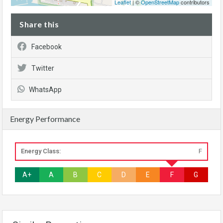
Leaflet
| ©
OpenStreetMap
contributors
Share this
Facebook
Twitter
WhatsApp
Energy Performance
Energy Class:
F
A+
A
B
C
D
E
F
G