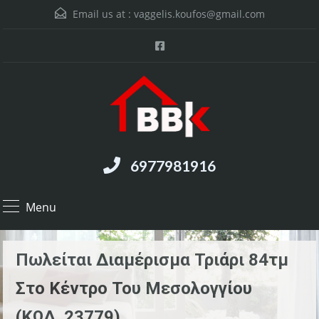
Email us at :
vaggelis.koufos@gmail.com
6977981916
Menu
Πωλείται Διαμέρισμα Τριάρι 84τμ
Στο Κέντρο Του Μεσολογγίου
(ΚΩΔ. 23779)