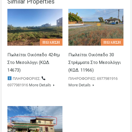
Similar Properties
𝚷𝛀𝚲𝚮𝚺𝚮
𝚷𝛀𝚲𝚮𝚺𝚮
Πωλείται Οικόπεδο 424τμ
Πωλείται Οικόπεδο 30
Στο Μεσολόγγι (ΚΩΔ.
Στρέμματα Στο Μεσολόγγι
14673)
(ΚΩΔ. 11966)
ΠΛΗΡΟΦΟΡΙΕΣ:
ΠΛΗΡΟΦΟΡΙΕΣ: 6977981916
6977981916
More Details
More Details