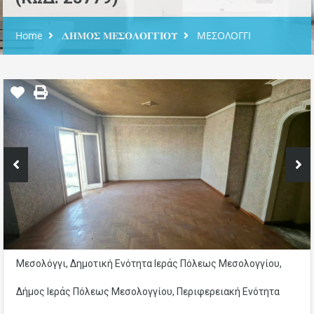
Home
𝚫𝚮𝚳𝚶𝚺 𝚳𝚬𝚺𝚶𝚲𝚶𝚪𝚪𝚰𝚶𝚼
ΜΕΣΟΛΟΓΓΙ
Μεσολόγγι, Δημοτική Ενότητα Ιεράς Πόλεως Μεσολογγίου,
Δήμος Ιεράς Πόλεως Μεσολογγίου, Περιφερειακή Ενότητα