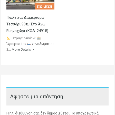
𝚷𝛀𝚲𝚮𝚺𝚮
Πωλείται Διαμέρισμα
Τεσσάρι 90τμ Στο Άνω
Ευηνοχώρι (ΚΩΔ. 24915)
Τετραγωνικά: 90
Όροφος: 1ος
Υπνοδωμάτια:
3…
More Details
Αφήστε μια απάντηση
Η ηλ. διεύθυνση σας δεν δημοσιεύεται.
Τα υποχρεωτικά