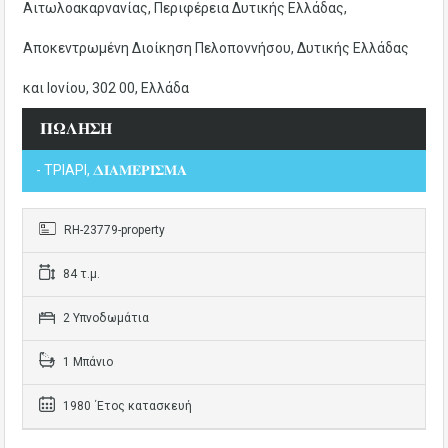
Αιτωλοακαρνανίας, Περιφέρεια Δυτικής Ελλάδας,
Αποκεντρωμένη Διοίκηση Πελοποννήσου, Δυτικής Ελλάδας
και Ιονίου, 302 00, Ελλάδα
𝚷𝛀𝚲𝚮𝚺𝚮
- ΤΡΙΑΡΙ, 𝚫𝚰𝚨𝚳𝚬𝚸𝚰𝚺𝚳𝚨
RH-23779-property
84 τ.μ.
2 Υπνοδωμάτια
1 Μπάνιο
1980 ΄Ετος κατασκευή