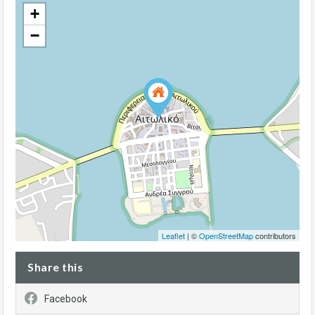
+
−
Leaflet
| ©
OpenStreetMap
contributors
Share this
Facebook