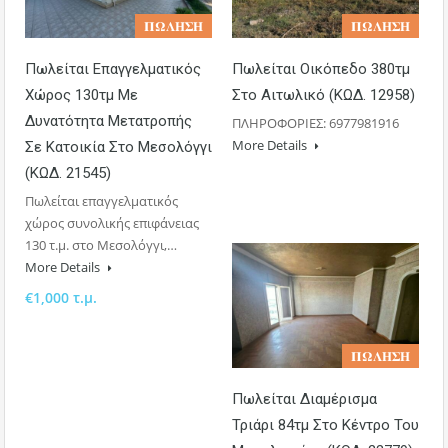
𝚷𝛀𝚲𝚮𝚺𝚮
𝚷𝛀𝚲𝚮𝚺𝚮
Πωλείται Επαγγελματικός
Πωλείται Οικόπεδο 380τμ
Χώρος 130τμ Με
Στο Αιτωλικό (ΚΩΔ. 12958)
Δυνατότητα Μετατροπής
ΠΛΗΡΟΦΟΡΙΕΣ: 6977981916
More Details
Σε Κατοικία Στο Μεσολόγγι
(ΚΩΔ. 21545)
Πωλείται επαγγελματικός
χώρος συνολικής επιφάνειας
130 τ.μ. στο Μεσολόγγι,…
More Details
€1,000 τ.μ.
𝚷𝛀𝚲𝚮𝚺𝚮
Πωλείται Διαμέρισμα
Τριάρι 84τμ Στο Κέντρο Του