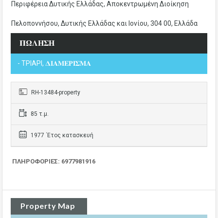
Περιφέρεια Δυτικής Ελλάδας, Αποκεντρωμένη Διοίκηση
Πελοποννήσου, Δυτικής Ελλάδας και Ιονίου, 304 00, Ελλάδα
𝚷𝛀𝚲𝚮𝚺𝚮
- ΤΡΙΑΡΙ, 𝚫𝚰𝚨𝚳𝚬𝚸𝚰𝚺𝚳𝚨
RH-13484-property
85 τ.μ.
1977 ΄Ετος κατασκευή
ΠΛΗΡΟΦΟΡΙΕΣ: 6977981916
Property Map