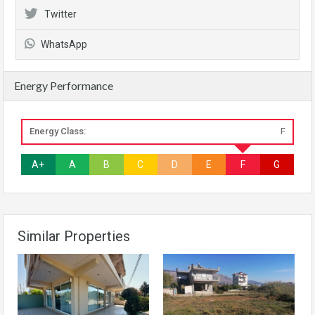
Twitter
WhatsApp
Energy Performance
Energy Class:
F
A+
A
B
C
D
E
F
G
Similar Properties