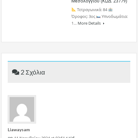
Μεσολογγίου (ΚΩΔ. 23779)
Τετραγωνικά: 84
Όροφος: 3ος
Υπνοδωμάτια:
1…
More Details
2 Σχόλια
Liawaysam
on
said
11 Νοεμβρίου 2024 at 03:51