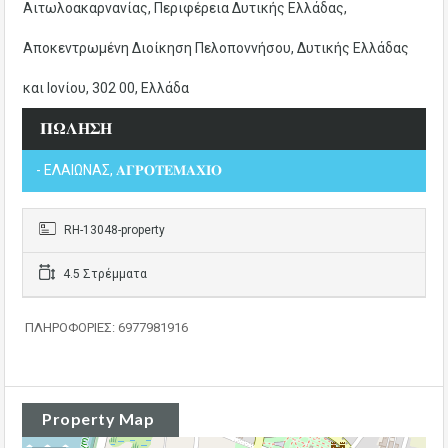
Αιτωλοακαρνανίας, Περιφέρεια Δυτικής Ελλάδας,
Αποκεντρωμένη Διοίκηση Πελοποννήσου, Δυτικής Ελλάδας
και Ιονίου, 302 00, Ελλάδα
𝚷𝛀𝚲𝚮𝚺𝚮
- ΕΛΑΙΩΝΑΣ, 𝚨𝚪𝚸𝚶𝚻𝚬𝚳𝚨𝚾𝚰𝚶
RH-13048-property
4.5 Στρέμματα
ΠΛΗΡΟΦΟΡΙΕΣ: 6977981916
Property Map