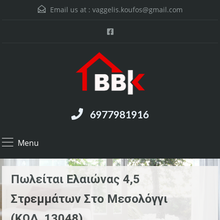
Email us at :
vaggelis.koufos@gmail.com
6977981916
Menu
Πωλείται Ελαιώνας 4,5
Στρεμμάτων Στο Μεσολόγγι
(ΚΩΔ. 13048)