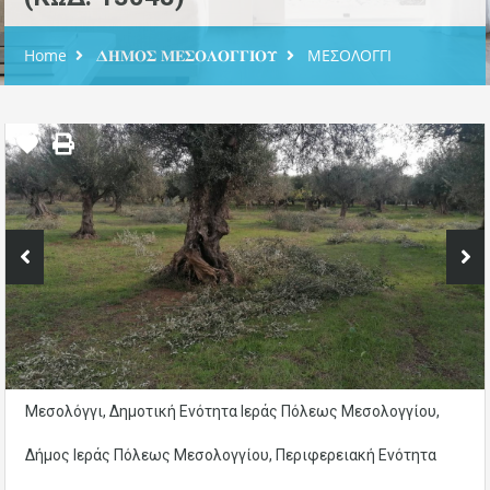
Home
𝚫𝚮𝚳𝚶𝚺 𝚳𝚬𝚺𝚶𝚲𝚶𝚪𝚪𝚰𝚶𝚼
ΜΕΣΟΛΟΓΓΙ
Μεσολόγγι, Δημοτική Ενότητα Ιεράς Πόλεως Μεσολογγίου,
Δήμος Ιεράς Πόλεως Μεσολογγίου, Περιφερειακή Ενότητα