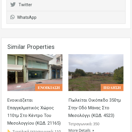
Twitter
WhatsApp
Similar Properties
𝚬𝚴𝚶𝚰𝚱𝚰𝚨𝚺𝚮
𝚷𝛀𝚲𝚮𝚺𝚮
Ενοικιάζεται
Πωλείται Οικόπεδο 350τμ
Επαγγελματικός Χώρος
Στην Οδό Μάνας Στο
110τμ Στο Κέντρο Του
Μεσολόγγι (ΚΩΔ. 4523)
Μεσολογγίου (ΚΩΔ. 21165)
Τετραγωνικά: 350
More Details
Συνολικά τετραγωνικά: 110