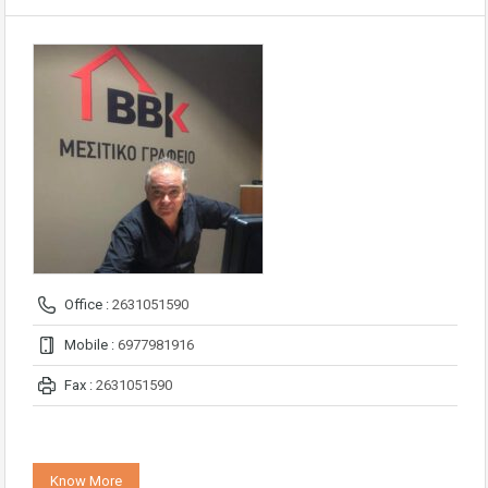
Office :
2631051590
Mobile :
6977981916
Fax :
2631051590
Know More