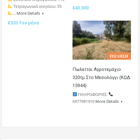
Τετραγωνικά ισογείου: 55
€40,000
…
More Details
€320 Τον μήνα
𝚷𝛀𝚲𝚮𝚺𝚮
Πωλείται Αγροτεμάχιο
320τμ Στο Μεσολόγγι (ΚΩΔ.
15944)
ΠΛΗΡΟΦΟΡΙΕΣ:
6977981916
More Details