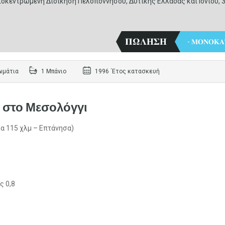
οκεντρωμένη Διοίκηση Πελοποννήσου, Δυτικής Ελλάδας και Ιονίου, 3
𝚷𝛀𝚲𝚮𝚺𝚮
- 𝚳𝚶𝚴𝚶𝚱𝚨
ωμάτια
1 Μπάνιο
1996 ΄Ετος κατασκευή
. στο Μεσολόγγι
δα 115 χλμ – Επτάνησα)
ς 0,8