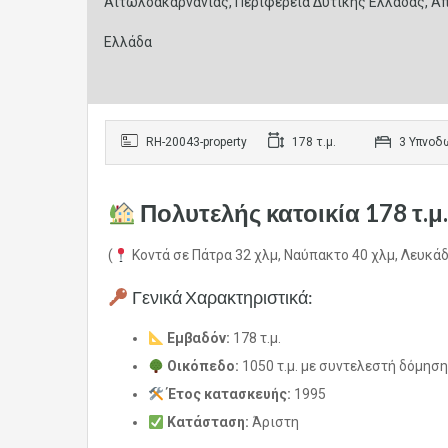
Αιτωλοακαρνανίας, Περιφέρεια Δυτικής Ελλάδας, Απ
Ελλάδα
RH-20043-property
178 τ.μ.
3 Υπνοδ
Πολυτελής κατοικία 178 τ.μ
(
Κοντά σε Πάτρα 32 χλμ, Ναύπακτο 40 χλμ, Λευκά
Γενικά Χαρακτηριστικά:
Εμβαδόν:
178 τ.μ.
Οικόπεδο:
1050 τ.μ. με συντελεστή δόμηση
Έτος κατασκευής:
1995
Κατάσταση:
Άριστη