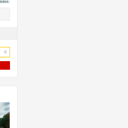
butors
C