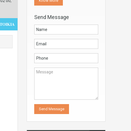
Know More
02 00,
Send Message
𝚶𝚰𝚱𝚰𝚨