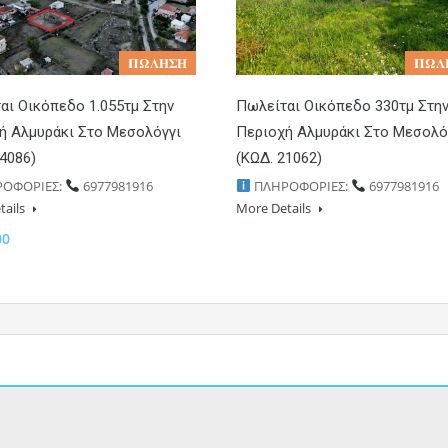
𝚷𝛀𝚲𝚮𝚺𝚮
𝚷𝛀𝚲
αι Οικόπεδο 1.055τμ Στην
Πωλείται Οικόπεδο 330τμ Στη
ή Αλμυράκι Στο Μεσολόγγι
Περιοχή Αλμυράκι Στο Μεσολό
24086)
(ΚΩΔ. 21062)
ΟΦΟΡΙΕΣ:
6977981916
ΠΛΗΡΟΦΟΡΙΕΣ:
6977981916
tails
More Details
00