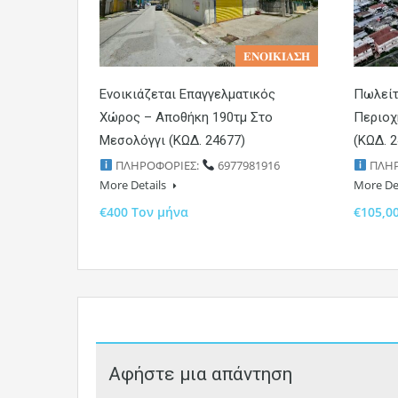
𝚬𝚴𝚶𝚰𝚱𝚰𝚨𝚺𝚮
Ενοικιάζεται Επαγγελματικός
Πωλείτ
Χώρος – Αποθήκη 190τμ Στο
Περιοχ
Μεσολόγγι (ΚΩΔ. 24677)
(ΚΩΔ. 
ΠΛΗΡΟΦΟΡΙΕΣ:
6977981916
ΠΛΗΡ
More Details
More De
€400 Τον μήνα
€105,0
Αφήστε μια απάντηση