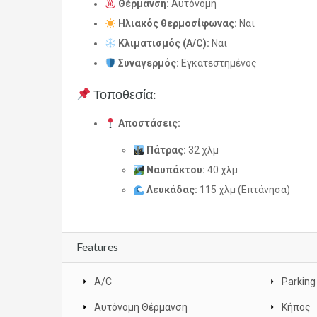
Θέρμανση:
Αυτόνομη
Ηλιακός θερμοσίφωνας:
Ναι
Κλιματισμός (A/C):
Ναι
Συναγερμός:
Εγκατεστημένος
Τοποθεσία:
Αποστάσεις:
Πάτρας:
32 χλμ
Ναυπάκτου:
40 χλμ
Λευκάδας:
115 χλμ (Επτάνησα)
Features
A/C
Parking
Αυτόνομη Θέρμανση
Κήπος