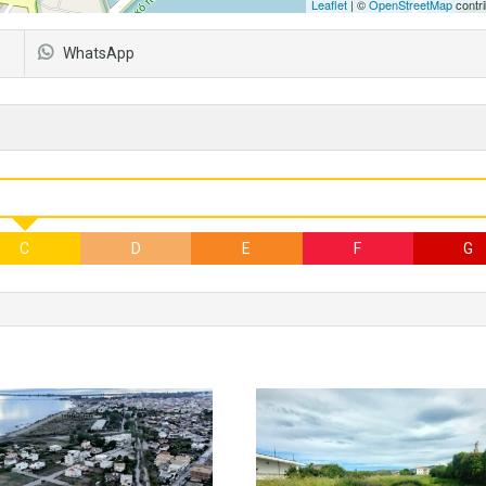
Leaflet
| ©
OpenStreetMap
contri
WhatsApp
C
D
E
F
G