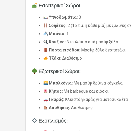
Εσωτερικοί Χώροι:
Υπνοδωμάτια:
3
Σοφίτες:
2 (15 τ.μ. η κάθε μία) με ξύλινες 
Μπάνιο:
1
Κουζίνα:
Ντουλάπια από μασίφ ξύλο
Πόρτα εισόδου:
Μασίφ ξύλο δεσποτάκι
Τζάκι:
Διαθέσιμο
Εξωτερικοί Χώροι:
Μπαλκόνια:
Με μασίφ δρύινα κάγκελα
Κήπος:
Με barbeque και κιόσκι
Γκαράζ:
Κλειστό γκαράζ για μοτοσυκλέτα
Αποθήκες:
Διαθέσιμες
Εξοπλισμός: