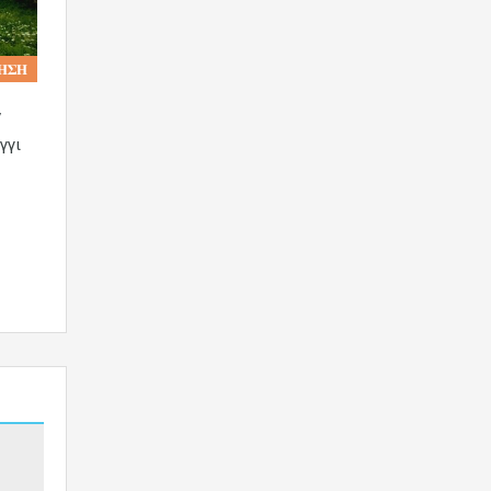
𝚮𝚺𝚮
ν
γγι