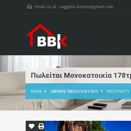
Email us at :
vaggelis.koufos@gmail.com
Πωλείται Μονοκατοικία 178τμ
Home
𝚫𝚮𝚳𝚶𝚺 𝚳𝚬𝚺𝚶𝚲𝚶𝚪𝚪𝚰𝚶𝚼
ΜΕΣΟΛΟΓΓΙ