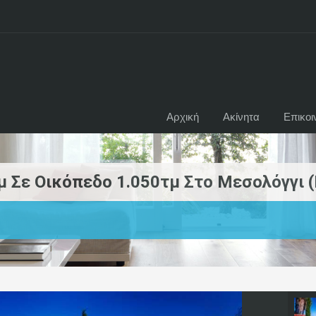
Αρχική
Ακίνητα
Επικοι
 Σε Οικόπεδο 1.050τμ Στο Μεσολόγγι (