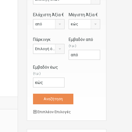
Ελάχιστη Άξία €
Μέγιστη Άξία €
από
εώς
Πάρκινγκ
Εμβαδόν από
(τ.μ.)
Επιλογή όλων
Εμβαδόν έως
(τ.μ.)
Επιπλέον Επιλογές