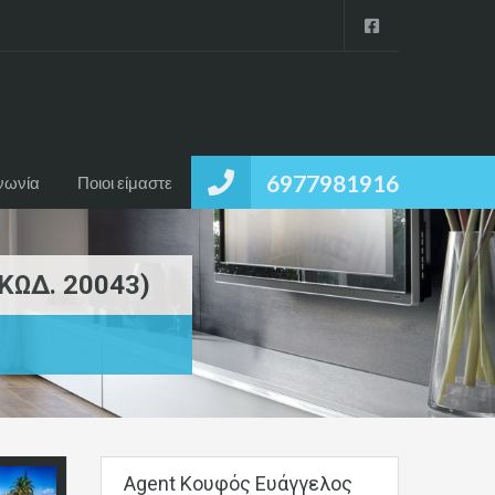
6977981916
νωνία
Ποιοι είμαστε
ΚΩΔ. 20043)
Agent Κουφός Ευάγγελος