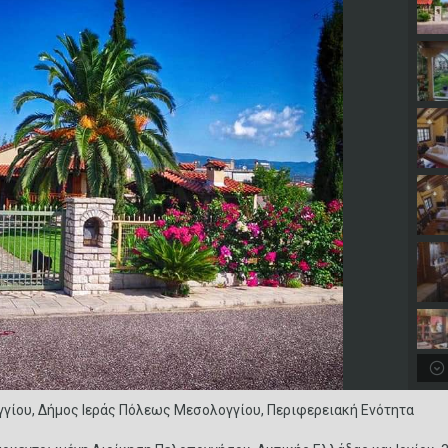
γίου, Δήμος Ιεράς Πόλεως Μεσολογγίου, Περιφερειακή Ενότητα