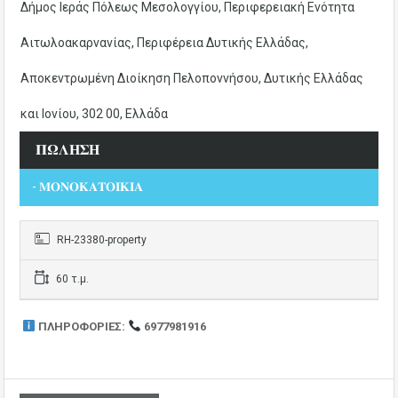
Δήμος Ιεράς Πόλεως Μεσολογγίου, Περιφερειακή Ενότητα
Αιτωλοακαρνανίας, Περιφέρεια Δυτικής Ελλάδας,
Αποκεντρωμένη Διοίκηση Πελοποννήσου, Δυτικής Ελλάδας
και Ιονίου, 302 00, Ελλάδα
𝚷𝛀𝚲𝚮𝚺𝚮
- 𝚳𝚶𝚴𝚶𝚱𝚨𝚻𝚶𝚰𝚱𝚰𝚨
RH-23380-property
60 τ.μ.
ΠΛΗΡΟΦΟΡΙΕΣ:
6977981916