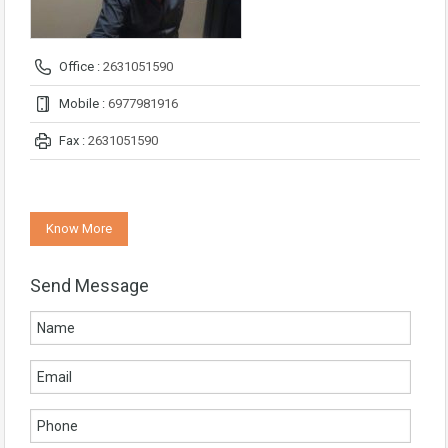
Office :
2631051590
Mobile :
6977981916
Fax :
2631051590
Know More
Send Message