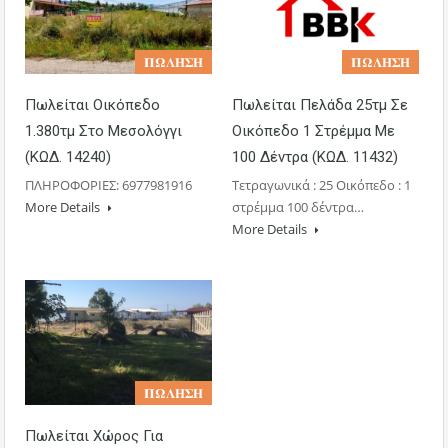
𝚷𝛀𝚲𝚮𝚺𝚮
𝚷𝛀𝚲𝚮𝚺𝚮
Πωλείται Οικόπεδο
Πωλείται Πελάδα 25τμ Σε
1.380τμ Στο Μεσολόγγι
Οικόπεδο 1 Στρέμμα Με
(ΚΩΔ. 14240)
100 Δέντρα (ΚΩΔ. 11432)
ΠΛΗΡΟΦΟΡΙΕΣ: 6977981916
Τετραγωνικά : 25 Οικόπεδο : 1
More Details
στρέμμα 100 δέντρα…
More Details
𝚷𝛀𝚲𝚮𝚺𝚮
Πωλείται Χώρος Για