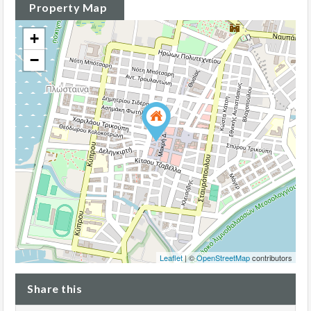
Property Map
+
−
Leaflet
| ©
OpenStreetMap
contributors
Share this