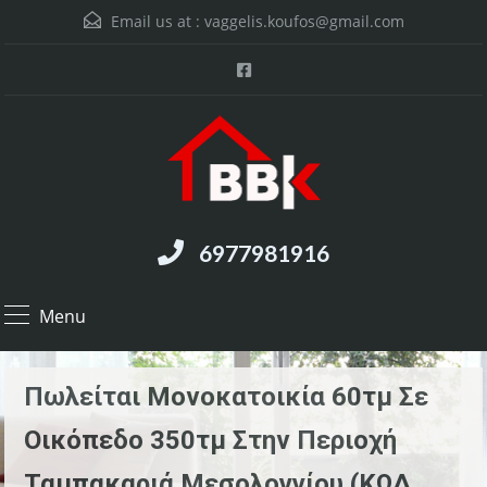
Email us at :
vaggelis.koufos@gmail.com
6977981916
Menu
Πωλείται Μονοκατοικία 60τμ Σε
Οικόπεδο 350τμ Στην Περιοχή
Ταμπακαριά Μεσολογγίου (ΚΩΔ.