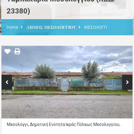
23380)
Home
𝚫𝚮𝚳𝚶𝚺 𝚳𝚬𝚺𝚶𝚲𝚶𝚪𝚪𝚰𝚶𝚼
ΜΕΣΟΛΟΓΓΙ
Μεσολόγγι, Δημοτική Ενότητα Ιεράς Πόλεως Μεσολογγίου,