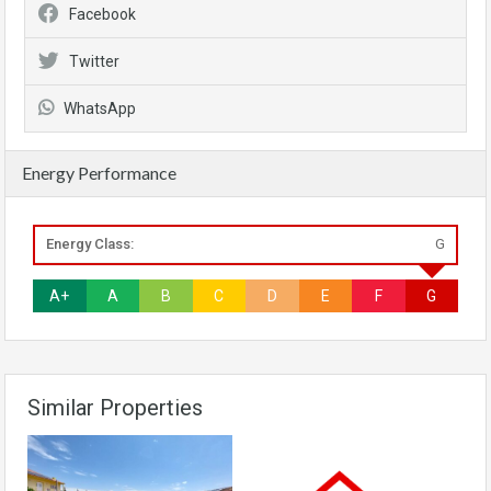
Facebook
Twitter
WhatsApp
Energy Performance
Energy Class:
G
A+
A
B
C
D
E
F
G
Similar Properties