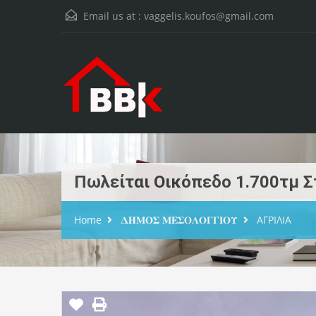
Email us at :
vaggelis.koufos@gmail.com
Πωλείται Οικόπεδο 1.700τμ Σ
Home
𝚫𝚮𝚳𝚶𝚺 𝚳𝚬𝚺𝚶𝚲𝚶𝚪𝚪𝚰𝚶𝚼
ΑΓΡΙΛΙΑ