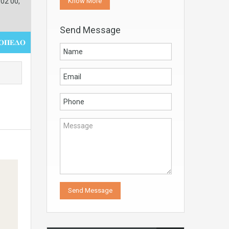
Know More
02 00,
Send Message
𝚶𝚷𝚬𝚫𝚶