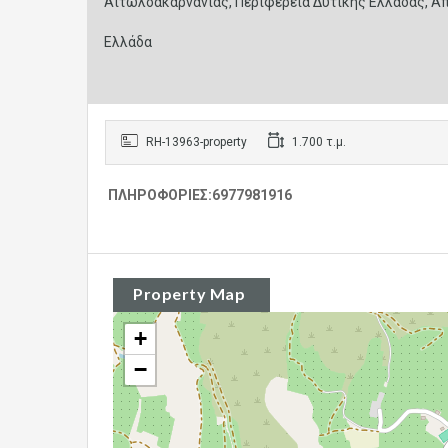
Αιτωλοακαρνανίας, Περιφέρεια Δυτικής Ελλάδας, Απ
Ελλάδα
RH-13963-property
1.700 τ.μ.
ΠΛΗΡΟΦΟΡΙΕΣ:6977981916
Property Map
+
−