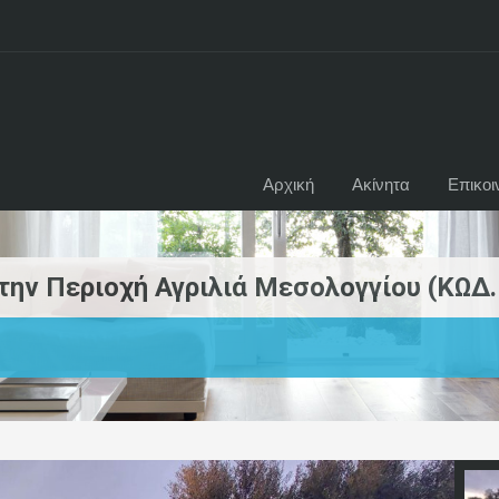
Αρχική
Ακίνητα
Επικοι
την Περιοχή Αγριλιά Μεσολογγίου (ΚΩΔ.