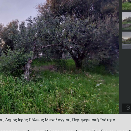
ου, Δήμος Ιεράς Πόλεως Μεσολογγίου, Περιφερειακή Ενότητα