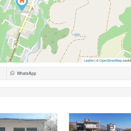
Leaflet
| ©
OpenStreetMap
contri
WhatsApp