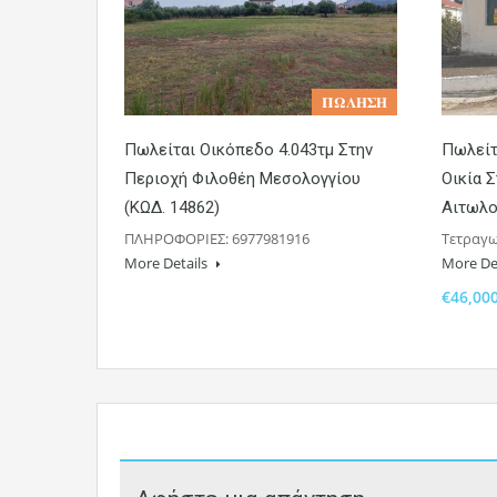
𝚷𝛀𝚲𝚮𝚺𝚮
Πωλείται Οικόπεδο 4.043τμ Στην
Πωλείτ
Περιοχή Φιλοθέη Μεσολογγίου
Οικία 
(ΚΩΔ. 14862)
Αιτωλο
ΠΛΗΡΟΦΟΡΙΕΣ: 6977981916
Τετραγω
More Details
More De
€46,00