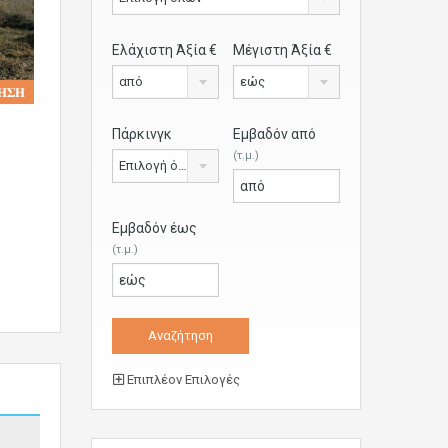
Ελάχιστη Άξία €
Μέγιστη Άξία €
από
εώς
𝚮𝚺𝚮
Πάρκινγκ
Εμβαδόν από
(τ.μ.)
Επιλογή όλων
Εμβαδόν έως
(τ.μ.)
Επιπλέον Επιλογές