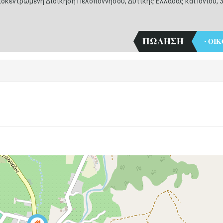
οκεντρωμένη Διοίκηση Πελοποννήσου, Δυτικής Ελλάδας και Ιονίου, 3
𝚷𝛀𝚲𝚮𝚺𝚮
- 𝚶𝚰