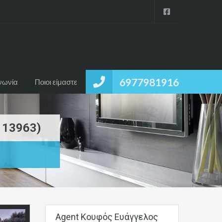
6977981916
νωνία
Ποιοι είμαστε
 13963)
Agent Κουφός Ευάγγελος