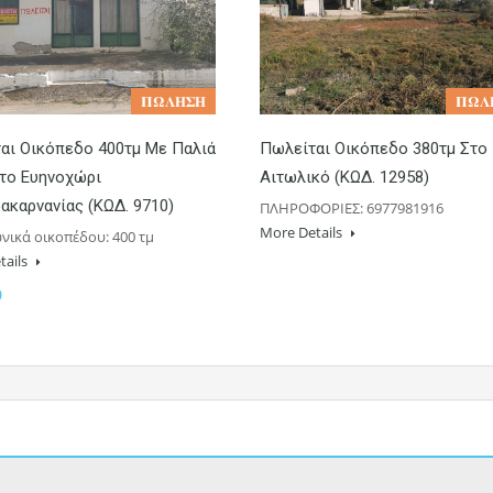
𝚷𝛀𝚲𝚮𝚺𝚮
𝚷𝛀𝚲
αι Οικόπεδο 400τμ Με Παλιά
Πωλείται Οικόπεδο 380τμ Στο
Στο Ευηνοχώρι
Αιτωλικό (ΚΩΔ. 12958)
ακαρνανίας (ΚΩΔ. 9710)
ΠΛΗΡΟΦΟΡΙΕΣ: 6977981916
More Details
νικά οικοπέδου: 400 τμ
tails
0