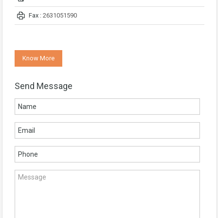
Fax :
2631051590
Know More
Send Message