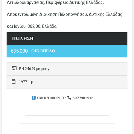
Αιτωλοακαρνανίας, Περιφέρεια Δυτικής Ελλάδας,
Αποκεντρωμένη Διοίκηση Πελοποννήσου, Δυτικής Ελλάδας
και Ιονίου, 302 00, Ελλάδα
𝚷𝛀𝚲𝚮𝚺𝚮
€35,000
- 𝚶𝚰𝚱𝚶𝚷𝚬𝚫𝚶
RH-24649-property
1977 τ.μ.
ΠΛΗΡΟΦΟΡΙΕΣ:
6977981916