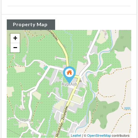
Property Map
+
−
Leaflet
| ©
OpenStreetMap
contributors