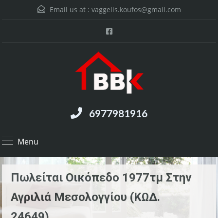
Email us at :
vaggelis.koufos@gmail.com
6977981916
Menu
Πωλείται Οικόπεδο 1977τμ Στην
Αγριλιά Μεσολογγίου (ΚΩΔ.
24649)