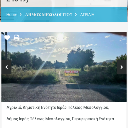
Home
𝚫𝚮𝚳𝚶𝚺 𝚳𝚬𝚺𝚶𝚲𝚶𝚪𝚪𝚰𝚶𝚼
ΑΓΡΙΛΙΑ
Αγριλιά, Δημοτική Ενότητα Ιεράς Πόλεως Μεσολογγίου,
Δήμος Ιεράς Πόλεως Μεσολογγίου, Περιφερειακή Ενότητα