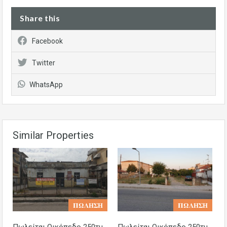
Share this
Facebook
Twitter
WhatsApp
Similar Properties
𝚷𝛀𝚲𝚮𝚺𝚮
𝚷𝛀𝚲𝚮𝚺𝚮
Πωλείται Οικόπεδο 250τμ
Πωλείται Οικόπεδο 250τμ