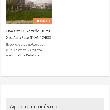
𝚷𝛀𝚲𝚮𝚺𝚮
Πωλείται Οικόπεδο 585τμ
Στο Αιτωλικό (ΚΩΔ. 12483)
Εντός σχεδίου πόλεως σε
ενιαία έκταση 585τμ στο
νότιο…
More Details
Αφήστε μια απάντηση