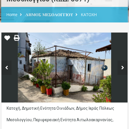
Home
𝚫𝚮𝚳𝚶𝚺 𝚳𝚬𝚺𝚶𝚲𝚶𝚪𝚪𝚰𝚶𝚼
ΚΑΤΟΧΗ
Κατοχή, Δημοτική Ενότητα Οινιάδων, Δήμος Ιεράς Πόλεως
Μεσολογγίου, Περιφερειακή Ενότητα Αιτωλοακαρνανίας,