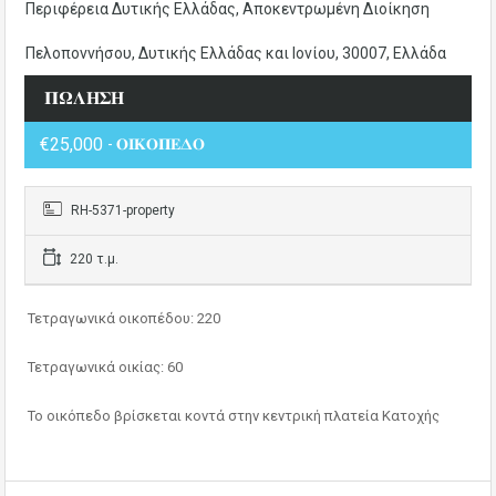
Περιφέρεια Δυτικής Ελλάδας, Αποκεντρωμένη Διοίκηση
Πελοποννήσου, Δυτικής Ελλάδας και Ιονίου, 30007, Ελλάδα
𝚷𝛀𝚲𝚮𝚺𝚮
€25,000
- 𝚶𝚰𝚱𝚶𝚷𝚬𝚫𝚶
RH-5371-property
220 τ.μ.
Τετραγωνικά οικοπέδου: 220
Τετραγωνικά οικίας: 60
Το οικόπεδο βρίσκεται κοντά στην κεντρική πλατεία Κατοχής