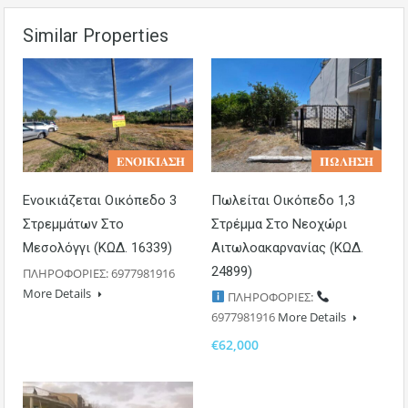
Similar Properties
𝚬𝚴𝚶𝚰𝚱𝚰𝚨𝚺𝚮
𝚷𝛀𝚲𝚮𝚺𝚮
Ενοικιάζεται Οικόπεδο 3
Πωλείται Οικόπεδο 1,3
Στρεμμάτων Στο
Στρέμμα Στο Νεοχώρι
Μεσολόγγι (ΚΩΔ. 16339)
Αιτωλοακαρνανίας (ΚΩΔ.
24899)
ΠΛΗΡΟΦΟΡΙΕΣ: 6977981916
More Details
ΠΛΗΡΟΦΟΡΙΕΣ:
6977981916
More Details
€62,000