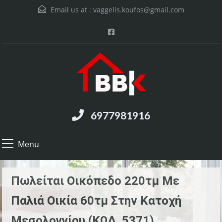
Email us at :
vaggelis.koufos@gmail.com
6977981916
Menu
Πωλείται Οικόπεδο 220τμ Με
Παλιά Οικία 60τμ Στην Κατοχή
Μεσολογγίου (ΚΩΔ. 5371)