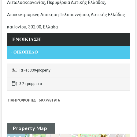
Αιτωλοακαρνανίας, Περιφέρεια Δυτικής Ελλάδας,
Αποκεντρωμένη Διοίκηση Πελοποννήσου, Δυτικής Ελλάδας
και Ιονίου, 302 00, Ελλάδα
𝚬𝚴𝚶𝚰𝚱𝚰𝚨𝚺𝚮
- 𝚶𝚰𝚱𝚶𝚷𝚬𝚫𝚶
RH-16339-property
3 Στρέμματα
ΠΛΗΡΟΦΟΡΙΕΣ: 6977981916
Property Map