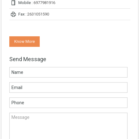
Mobile :
6977981916
Fax :
2631051590
Know More
Send Message