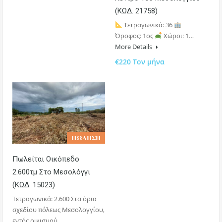
(ΚΩΔ. 21758)
Τετραγωνικά: 36
Όροφος: 1ος
Χώροι: 1…
More Details
€220 Τον μήνα
𝚷𝛀𝚲𝚮𝚺𝚮
Πωλείται Οικόπεδο
2.600τμ Στο Μεσολόγγι
(ΚΩΔ. 15023)
Τετραγωνικά: 2.600 Στα όρια
σχεδίου πόλεως Μεσολογγίου,
εντός οικισμού,…