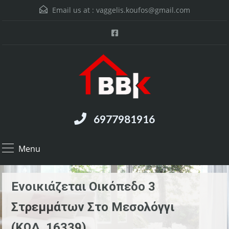
Email us at :
vaggelis.koufos@gmail.com
6977981916
Menu
Ενοικιάζεται Οικόπεδο 3
Στρεμμάτων Στο Μεσολόγγι
(ΚΩΔ. 16339)