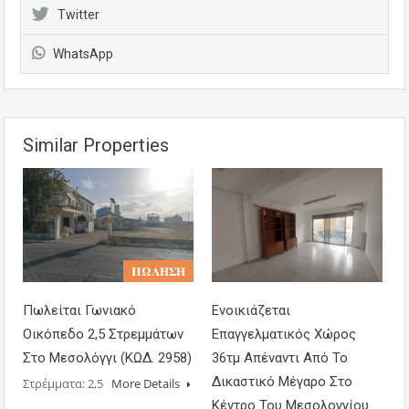
Twitter
WhatsApp
Similar Properties
𝚷𝛀𝚲𝚮𝚺𝚮
Πωλείται Γωνιακό
Ενοικιάζεται
Οικόπεδο 2,5 Στρεμμάτων
Επαγγελματικός Χώρος
Στο Μεσολόγγι (ΚΩΔ. 2958)
36τμ Απέναντι Από Το
Δικαστικό Μέγαρο Στο
Στρέμματα: 2,5
More Details
Κέντρο Του Μεσολογγίου