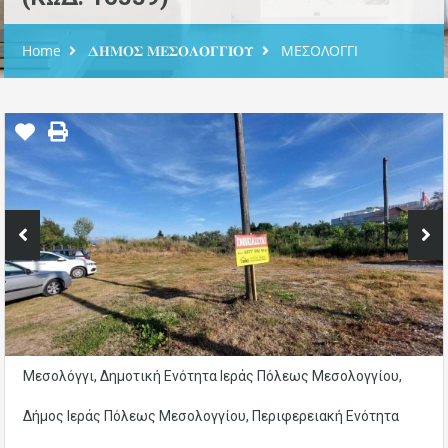
Home
𝚫𝚮𝚳𝚶𝚺 𝚳𝚬𝚺𝚶𝚲𝚶𝚪𝚪𝚰𝚶𝚼
ΜΕΣΟΛΟΓΓΙ
Μεσολόγγι, Δημοτική Ενότητα Ιεράς Πόλεως Μεσολογγίου,
Δήμος Ιεράς Πόλεως Μεσολογγίου, Περιφερειακή Ενότητα