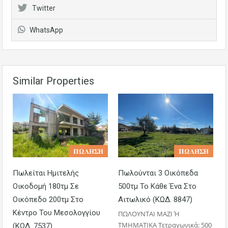
Twitter
WhatsApp
Similar Properties
𝚷𝛀𝚲𝚮𝚺𝚮
𝚷𝛀𝚲𝚮𝚺𝚮
Πωλείται Ημιτελής
Πωλούνται 3 Οικόπεδα
Οικοδομή 180τμ Σε
500τμ Το Κάθε Ένα Στο
Οικόπεδο 200τμ Στο
Αιτωλικό (ΚΩΔ. 8847)
Κέντρο Του Μεσολογγίου
ΠΩΛΟΥΝΤΑΙ ΜΑΖΙ Ή
ΤΜΗΜΑΤΙΚΑ Τετραγωνικά: 500
(ΚΩΔ. 7537)