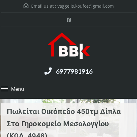
Email us at :
vaggelis.koufos@gmail.com
6977981916
Menu
Πωλείται Οικόπεδο 450τμ Δίπλα
Στο Γηροκομείο Μεσολογγίου
(ΚΩΔ. 4948)