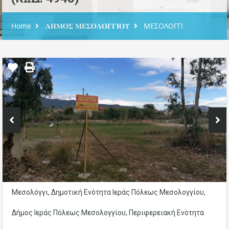
Home
𝚫𝚮𝚳𝚶𝚺 𝚳𝚬𝚺𝚶𝚲𝚶𝚪𝚪𝚰𝚶𝚼
ΜΕΣΟΛΟΓΓΙ
Μεσολόγγι, Δημοτική Ενότητα Ιεράς Πόλεως Μεσολογγίου,
Δήμος Ιεράς Πόλεως Μεσολογγίου, Περιφερειακή Ενότητα