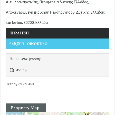
Αιτωλοακαρνανίας, Περιφέρεια Δυτικής Ελλάδας,
Αποκεντρωμένη Διοίκηση Πελοποννήσου, Δυτικής Ελλάδας
και Ιονίου, 30200, Ελλάδα
𝚷𝛀𝚲𝚮𝚺𝚮
€45,000
- 𝚶𝚰𝚱𝚶𝚷𝚬𝚫𝚶
RH-4948-property
450 τ.μ.
Τετραγωνικά: 450
Property Map