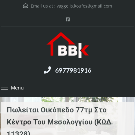
Email us at :
vaggelis.koufos@gmail.com
6977981916
Menu
Πωλείται Οικόπεδο 77τμ Στο
Κέντρο Του Μεσολογγίου (ΚΩΔ.
11328)