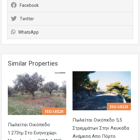
Facebook
Twitter
WhatsApp
Similar Properties
𝚷𝛀𝚲𝚮𝚺𝚮
𝚷𝛀𝚲𝚮𝚺𝚮
Πωλείται Οικόπεδο 5,5
Πωλείται Οικόπεδο
Στρεμμάτων Στην Λευκάδα
1.273τμ Στο Ευηνοχώρι
Ανάμεσα Απο Πόρτο