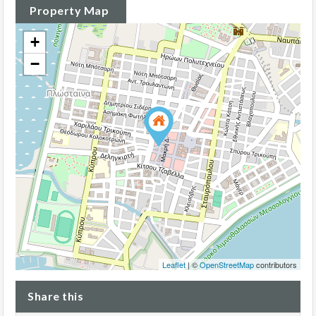
Property Map
+
−
Leaflet
| ©
OpenStreetMap
contributors
Share this