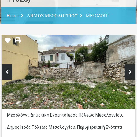
Home
𝚫𝚮𝚳𝚶𝚺 𝚳𝚬𝚺𝚶𝚲𝚶𝚪𝚪𝚰𝚶𝚼
ΜΕΣΟΛΟΓΓΙ
Μεσολόγγι, Δημοτική Ενότητα Ιεράς Πόλεως Μεσολογγίου,
Δήμος Ιεράς Πόλεως Μεσολογγίου, Περιφερειακή Ενότητα