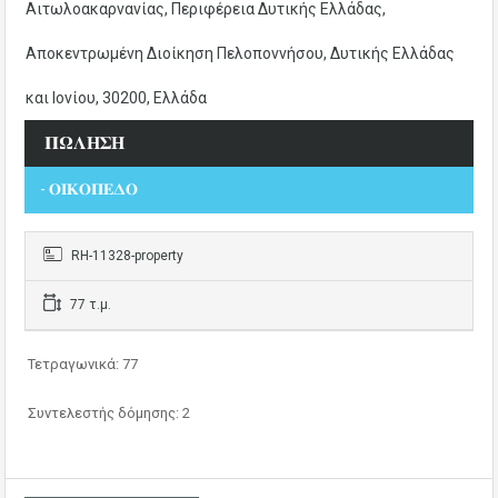
Αιτωλοακαρνανίας, Περιφέρεια Δυτικής Ελλάδας,
Αποκεντρωμένη Διοίκηση Πελοποννήσου, Δυτικής Ελλάδας
και Ιονίου, 30200, Ελλάδα
𝚷𝛀𝚲𝚮𝚺𝚮
- 𝚶𝚰𝚱𝚶𝚷𝚬𝚫𝚶
RH-11328-property
77 τ.μ.
Τετραγωνικά: 77
Συντελεστής δόμησης: 2