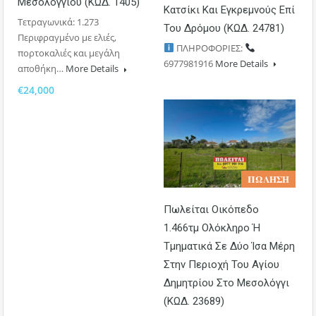
Μεσολογγίου (ΚΩΔ. 1405)
Κατσίκι Και Εγκρεμνούς Επί
Τετραγωνικά: 1.273
Του Δρόμου (ΚΩΔ. 24781)
Περιφραγμένο με ελιές,
ΠΛΗΡΟΦΟΡΙΕΣ:
πορτοκαλιές και μεγάλη
6977981916
More Details
αποθήκη…
More Details
€24,000
𝚷𝛀𝚲𝚮𝚺𝚮
Πωλείται Οικόπεδο
1.466τμ Ολόκληρο Ή
Τμηματικά Σε Δύο Ίσα Μέρη
Στην Περιοχή Του Αγίου
Δημητρίου Στο Μεσολόγγι
(ΚΩΔ. 23689)