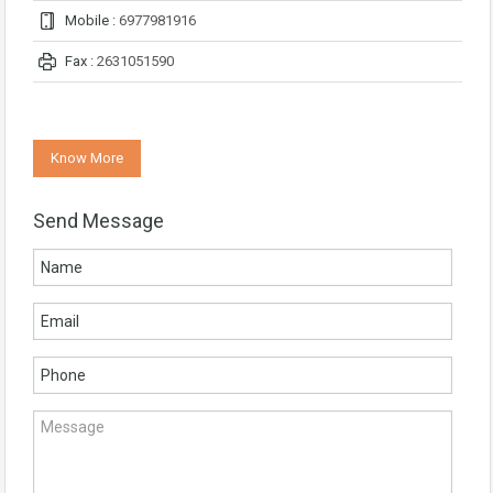
Mobile :
6977981916
Fax :
2631051590
Know More
Send Message