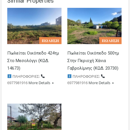
Similar Properties
𝚷𝛀𝚲𝚮𝚺𝚮
𝚷𝛀𝚲𝚮𝚺𝚮
Πωλείται Οικόπεδο 424τμ
Πωλείται Οικόπεδο 500τμ
Στο Μεσολόγγι (ΚΩΔ.
Στην Περιοχή Χάνια
14673)
Γαβρολίμνης (ΚΩΔ. 20730)
ΠΛΗΡΟΦΟΡΙΕΣ:
ΠΛΗΡΟΦΟΡΙΕΣ:
6977981916
More Details
6977981916
More Details