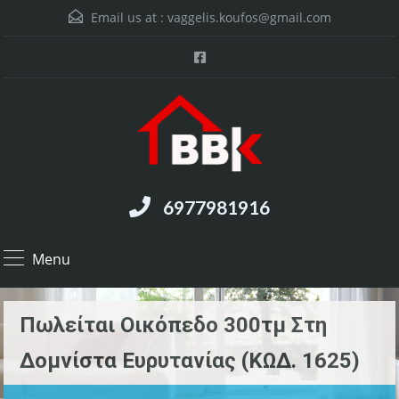
Email us at :
vaggelis.koufos@gmail.com
6977981916
Menu
Πωλείται Οικόπεδο 300τμ Στη
Δομνίστα Ευρυτανίας (ΚΩΔ. 1625)