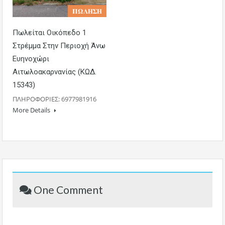
𝚷𝛀𝚲𝚮𝚺𝚮
Πωλείται Οικόπεδο 1
Στρέμμα Στην Περιοχή Άνω
Ευηνοχώρι
Αιτωλοακαρνανίας (ΚΩΔ.
15343)
ΠΛΗΡΟΦΟΡΙΕΣ: 6977981916
More Details
One Comment