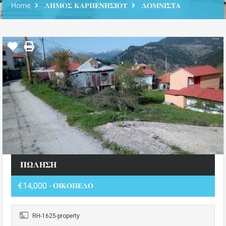
Home
𝚫𝚮𝚳𝚶𝚺 𝚱𝚨𝚸𝚷𝚬𝚴𝚮𝚺𝚰𝚶𝚼
𝚫𝚶𝚳𝚴𝚰𝚺𝚻𝚨
𝚷𝛀𝚲𝚮𝚺𝚮
€14,000
- 𝚶𝚰𝚱𝚶𝚷𝚬𝚫𝚶
RH-1625-property