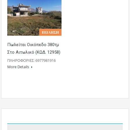
𝚷𝛀𝚲𝚮𝚺𝚮
Πωλείται Οικόπεδο 380τμ
Στο Αιτωλικό (ΚΩΔ. 12958)
ΠΛΗΡΟΦΟΡΙΕΣ: 6977981916
More Details