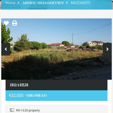
Home
𝚫𝚮𝚳𝚶𝚺 𝚳𝚬𝚺𝚶𝚲𝚶𝚪𝚪𝚰𝚶𝚼
ΜΕΣΟΛΟΓΓΙ
𝚷𝛀𝚲𝚮𝚺𝚮
€32,000
- 𝚶𝚰𝚱𝚶𝚷𝚬𝚫𝚶
RH-1620-property