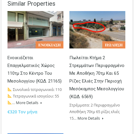
Similar Properties
𝚬𝚴𝚶𝚰𝚱𝚰𝚨𝚺𝚮
𝚷𝛀𝚲𝚮𝚺𝚮
Ενοικιάζεται
Πωλείται Κτήμα 2
Επαγγελματικός Χώρος
Στρεμμάτων Περιφραγμένο
110τμ Στο Κέντρο Του
Με Αποθήκη 70τμ Και 65
Μεσολογγίου (ΚΩΔ. 21165)
Ρίζες Ελιές Στην Περιοχή
Μεσόκαμπος Μεσολογγίου
Συνολικά τετραγωνικά: 110
Τετραγωνικά ισογείου: 55
(ΚΩΔ. 6569)
…
More Details
Στρέμματα: 2 Περιφραγμένο
€320 Τον μήνα
Αποθήκη 70τμ 65 ρίζες ελιές
15…
More Details