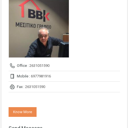
Office :
2631051590
Mobile :
6977981916
Fax :
2631051590
Know More