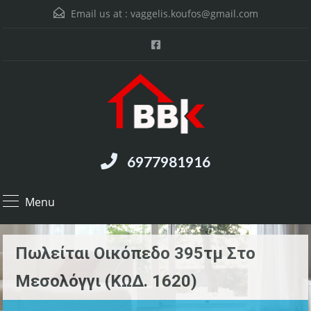
Email us at :
vaggelis.koufos@gmail.com
6977981916
Menu
Πωλείται Οικόπεδο 395τμ Στο
Μεσολόγγι (ΚΩΔ. 1620)