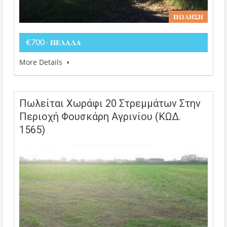
𝚷𝛀𝚲𝚮𝚺𝚮
€700
- 𝚷𝚬𝚲𝚨𝚫𝚨
More Details
Πωλείται Χωράφι 20 Στρεμμάτων Στην
Περιοχή Φουσκάρη Αγρινίου (ΚΩΔ.
1565)