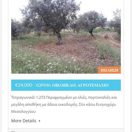
𝚷𝛀𝚲𝚮𝚺𝚮
€24,000
- ΧΩΡΑΦΙ, 𝚶𝚰𝚱𝚶𝚷𝚬𝚫𝚶, 𝚨𝚪𝚸𝚶𝚻𝚬𝚳𝚨𝚾𝚰𝚶
Τετραγωνικά: 1.273 Περιφραγμένο με ελιές, πορτοκαλιές και
μεγάλη αποθήκη με άδεια οικοδομής. Στο κάτω Ευηνοχώρι
Μεσολογγίου
More Details