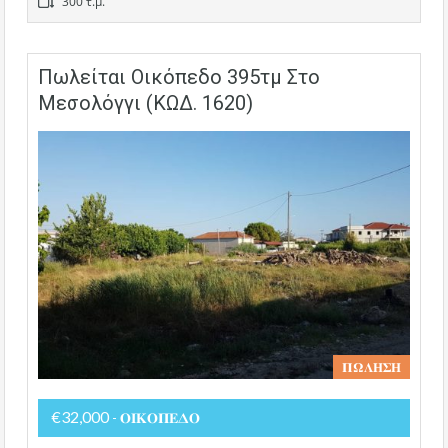
300 τ.μ.
Πωλείται Οικόπεδο 395τμ Στο
Μεσολόγγι (ΚΩΔ. 1620)
𝚷𝛀𝚲𝚮𝚺𝚮
€32,000
- 𝚶𝚰𝚱𝚶𝚷𝚬𝚫𝚶