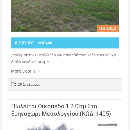
𝚷𝛀𝚲𝚮𝚺𝚮
€100,000
- ΧΩΡΑΦΙ
Στρέμματα: 20 Κατάλληλο για οποιαδήποτε καλλιέργεια Έχει
δίπλα νερό και ρεύμα
More Details
20 Στρέμματα
Πωλείται Οικόπεδο 1.273τμ Στο
Ευηνοχώρι Μεσολογγίου (ΚΩΔ. 1405)