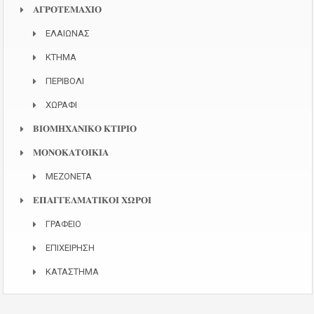
𝚨𝚪𝚸𝚶𝚻𝚬𝚳𝚨𝚾𝚰𝚶
ΕΛΑΙΩΝΑΣ
ΚΤΗΜΑ
ΠΕΡΙΒΟΛΙ
ΧΩΡΑΦΙ
𝚩𝚰𝚶𝚳𝚮𝚾𝚨𝚴𝚰𝚱𝚶 𝚱𝚻𝚰𝚸𝚰𝚶
𝚳𝚶𝚴𝚶𝚱𝚨𝚻𝚶𝚰𝚱𝚰𝚨
ΜΕΖΟΝΕΤΑ
𝚬𝚷𝚨𝚪𝚪𝚬𝚲𝚳𝚨𝚻𝚰𝚱𝚶𝚰 𝚾𝛀𝚸𝚶𝚰
ΓΡΑΦΕΙΟ
ΕΠΙΧΕΙΡΗΣΗ
ΚΑΤΑΣΤΗΜΑ