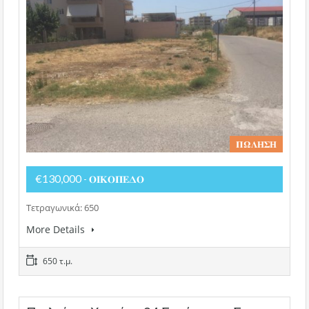
𝚷𝛀𝚲𝚮𝚺𝚮
€130,000
- 𝚶𝚰𝚱𝚶𝚷𝚬𝚫𝚶
Τετραγωνικά: 650
More Details
650 τ.μ.