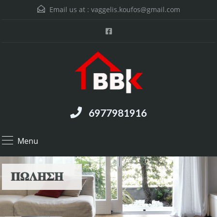
Email us at :
vaggelis.koufos@gmail.com
6977981916
Menu
𝚷𝛀𝚲𝚮𝚺𝚮