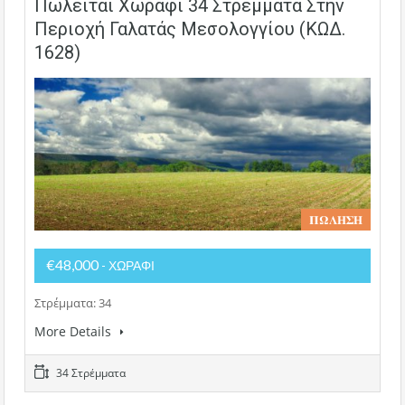
Πωλείται Χωράφι 34 Στρέμματα Στην
Περιοχή Γαλατάς Μεσολογγίου (ΚΩΔ.
1628)
𝚷𝛀𝚲𝚮𝚺𝚮
€48,000
- ΧΩΡΑΦΙ
Στρέμματα: 34
More Details
34 Στρέμματα