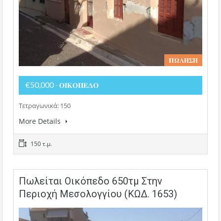
𝚷𝛀𝚲𝚮𝚺𝚮
€50,000
- 𝚶𝚰𝚱𝚶𝚷𝚬𝚫𝚶
Τετραγωνικά: 150
More Details
150 τ.μ.
Πωλείται Οικόπεδο 650τμ Στην
Περιοχή Μεσολογγίου (ΚΩΔ. 1653)