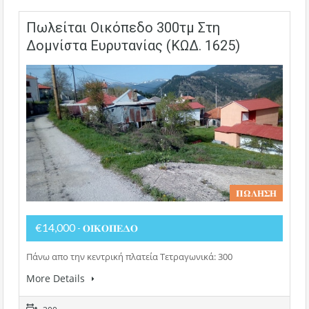
Πωλείται Οικόπεδο 300τμ Στη
Δομνίστα Ευρυτανίας (ΚΩΔ. 1625)
𝚷𝛀𝚲𝚮𝚺𝚮
€14,000
- 𝚶𝚰𝚱𝚶𝚷𝚬𝚫𝚶
Πάνω απο την κεντρική πλατεία Τετραγωνικά: 300
More Details