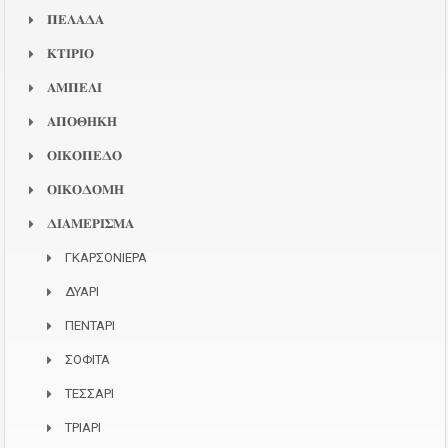
𝚷𝚬𝚲𝚨𝚫𝚨
𝚱𝚻𝚰𝚸𝚰𝚶
𝚨𝚳𝚷𝚬𝚲𝚰
𝚨𝚷𝚶𝚯𝚮𝚱𝚮
𝚶𝚰𝚱𝚶𝚷𝚬𝚫𝚶
𝚶𝚰𝚱𝚶𝚫𝚶𝚳𝚮
𝚫𝚰𝚨𝚳𝚬𝚸𝚰𝚺𝚳𝚨
ΓΚΑΡΣΟΝΙΕΡΑ
ΔΥΑΡΙ
ΠΕΝΤΑΡΙ
ΣΟΦΙΤΑ
ΤΕΣΣΑΡΙ
ΤΡΙΑΡΙ