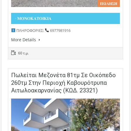
𝚷𝛀𝚲𝚮𝚺𝚮
- 𝚳𝚶𝚴𝚶𝚱𝚨𝚻𝚶𝚰𝚱𝚰𝚨
ΠΛΗΡΟΦΟΡΙΕΣ:
6977981916
More Details
60 τ.μ.
Πωλείται Μεζονέτα 81τμ Σε Οικόπεδο
260τμ Στην Περιοχή Καβουρότρυπα
Αιτωλοακαρνανίας (ΚΩΔ. 23321)