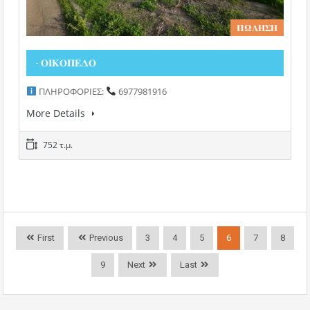
𝚷𝛀𝚲𝚮𝚺𝚮
- 𝚶𝚰𝚱𝚶𝚷𝚬𝚫𝚶
ΠΛΗΡΟΦΟΡΙΕΣ:
6977981916
More Details
752 τ.μ.
First
Previous
3
4
5
6
7
8
9
Next
Last