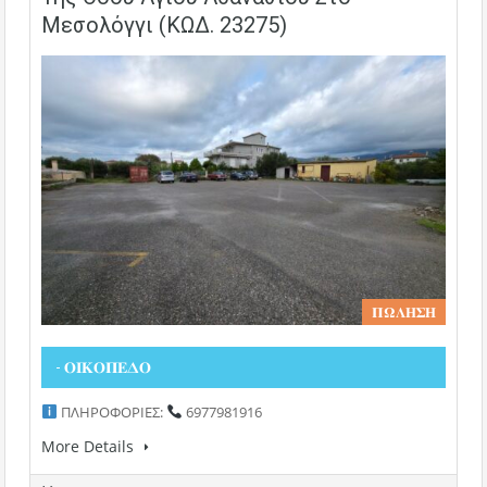
Μεσολόγγι (ΚΩΔ. 23275)
𝚷𝛀𝚲𝚮𝚺𝚮
- 𝚶𝚰𝚱𝚶𝚷𝚬𝚫𝚶
ΠΛΗΡΟΦΟΡΙΕΣ:
6977981916
More Details