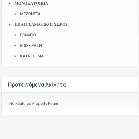
𝚳𝚶𝚴𝚶𝚱𝚨𝚻𝚶𝚰𝚱𝚰𝚨
ΜΕΖΟΝΕΤΑ
𝚬𝚷𝚨𝚪𝚪𝚬𝚲𝚳𝚨𝚻𝚰𝚱𝚶𝚰 𝚾𝛀𝚸𝚶𝚰
ΓΡΑΦΕΙΟ
ΕΠΙΧΕΙΡΗΣΗ
ΚΑΤΑΣΤΗΜΑ
Προτεινόμενα Ακίνητα
No Featured Property Found!