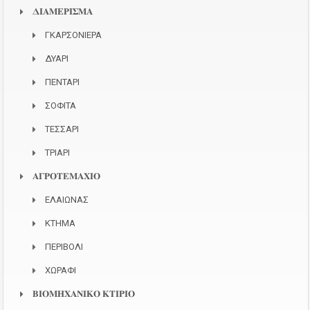
𝚫𝚰𝚨𝚳𝚬𝚸𝚰𝚺𝚳𝚨
ΓΚΑΡΣΟΝΙΕΡΑ
ΔΥΑΡΙ
ΠΕΝΤΑΡΙ
ΣΟΦΙΤΑ
ΤΕΣΣΑΡΙ
ΤΡΙΑΡΙ
𝚨𝚪𝚸𝚶𝚻𝚬𝚳𝚨𝚾𝚰𝚶
ΕΛΑΙΩΝΑΣ
ΚΤΗΜΑ
ΠΕΡΙΒΟΛΙ
ΧΩΡΑΦΙ
𝚩𝚰𝚶𝚳𝚮𝚾𝚨𝚴𝚰𝚱𝚶 𝚱𝚻𝚰𝚸𝚰𝚶