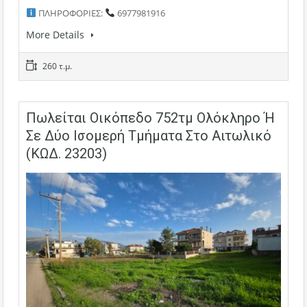
ΠΛΗΡΟΦΟΡΙΕΣ:
6977981916
More Details
260 τ.μ.
Πωλείται Οικόπεδο 752τμ Ολόκληρο Ή
Σε Δύο Ισομερή Τμήματα Στο Αιτωλικό
(ΚΩΔ. 23203)