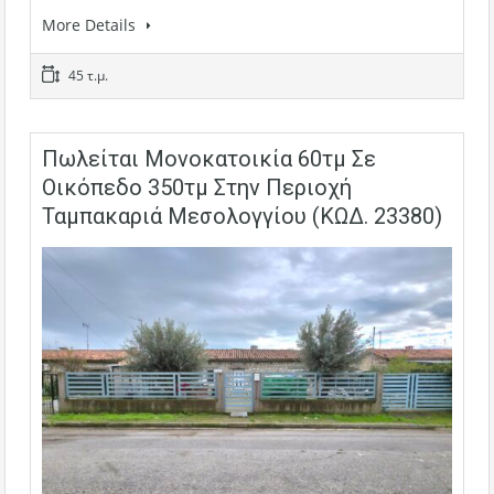
More Details
45 τ.μ.
Πωλείται Μονοκατοικία 60τμ Σε
Οικόπεδο 350τμ Στην Περιοχή
Ταμπακαριά Μεσολογγίου (ΚΩΔ. 23380)