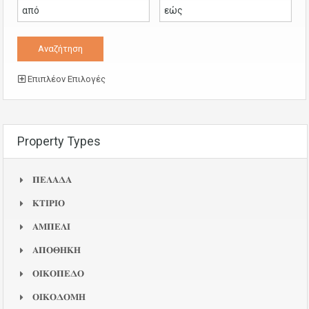
Επιπλέον Επιλογές
Property Types
𝚷𝚬𝚲𝚨𝚫𝚨
𝚱𝚻𝚰𝚸𝚰𝚶
𝚨𝚳𝚷𝚬𝚲𝚰
𝚨𝚷𝚶𝚯𝚮𝚱𝚮
𝚶𝚰𝚱𝚶𝚷𝚬𝚫𝚶
𝚶𝚰𝚱𝚶𝚫𝚶𝚳𝚮