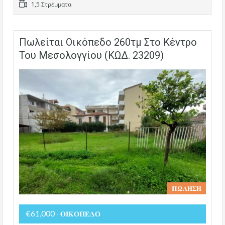
1,5 Στρέμματα
Πωλείται Οικόπεδο 260τμ Στο Κέντρο
Του Μεσολογγίου (ΚΩΔ. 23209)
𝚷𝛀𝚲𝚮𝚺𝚮
€61,000
- 𝚶𝚰𝚱𝚶𝚷𝚬𝚫𝚶