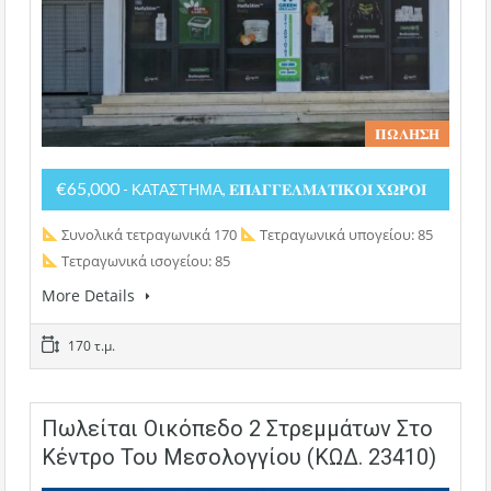
𝚷𝛀𝚲𝚮𝚺𝚮
€65,000
- ΚΑΤΑΣΤΗΜΑ, 𝚬𝚷𝚨𝚪𝚪𝚬𝚲𝚳𝚨𝚻𝚰𝚱𝚶𝚰 𝚾𝛀𝚸𝚶𝚰
Συνολικά τετραγωνικά 170
Τετραγωνικά υπογείου: 85
Τετραγωνικά ισογείου: 85
More Details
170 τ.μ.
Πωλείται Οικόπεδο 2 Στρεμμάτων Στο
Κέντρο Του Μεσολογγίου (ΚΩΔ. 23410)