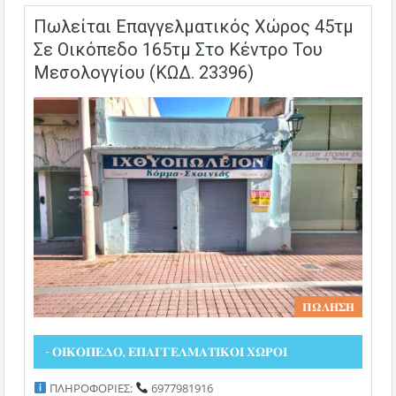
Πωλείται Επαγγελματικός Χώρος 45τμ
Σε Οικόπεδο 165τμ Στο Κέντρο Του
Μεσολογγίου (ΚΩΔ. 23396)
𝚷𝛀𝚲𝚮𝚺𝚮
- 𝚶𝚰𝚱𝚶𝚷𝚬𝚫𝚶, 𝚬𝚷𝚨𝚪𝚪𝚬𝚲𝚳𝚨𝚻𝚰𝚱𝚶𝚰 𝚾𝛀𝚸𝚶𝚰
ΠΛΗΡΟΦΟΡΙΕΣ:
6977981916