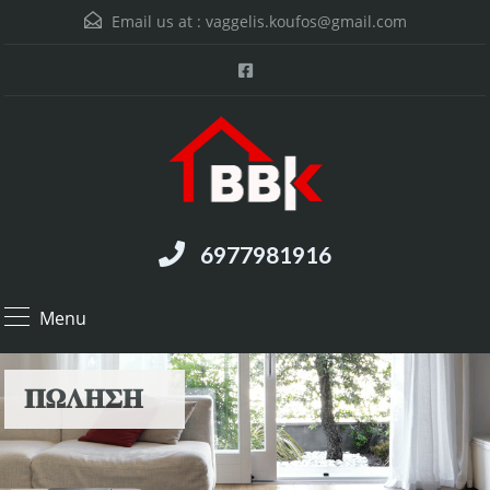
Email us at :
vaggelis.koufos@gmail.com
6977981916
Menu
𝚷𝛀𝚲𝚮𝚺𝚮