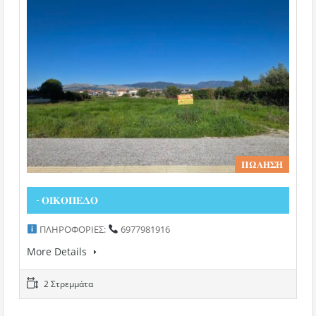
𝚷𝛀𝚲𝚮𝚺𝚮
- 𝚶𝚰𝚱𝚶𝚷𝚬𝚫𝚶
ΠΛΗΡΟΦΟΡΙΕΣ:
6977981916
More Details
2 Στρεμμάτα