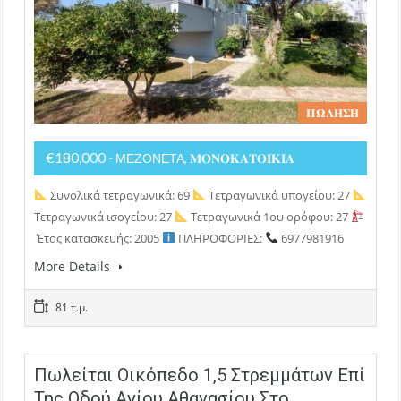
𝚷𝛀𝚲𝚮𝚺𝚮
€180,000
- ΜΕΖΟΝΕΤΑ, 𝚳𝚶𝚴𝚶𝚱𝚨𝚻𝚶𝚰𝚱𝚰𝚨
Συνολικά τετραγωνικά: 69
Τετραγωνικά υπογείου: 27
Τετραγωνικά ισογείου: 27
Τετραγωνικά 1ου ορόφου: 27
Έτος κατασκευής: 2005
ΠΛΗΡΟΦΟΡΙΕΣ:
6977981916
More Details
81 τ.μ.
Πωλείται Οικόπεδο 1,5 Στρεμμάτων Επί
Της Οδού Αγίου Αθανασίου Στο