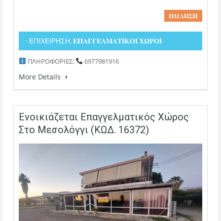
𝚷𝛀𝚲𝚮𝚺𝚮
- ΕΠΙΧΕΙΡΗΣΗ, 𝚬𝚷𝚨𝚪𝚪𝚬𝚲𝚳𝚨𝚻𝚰𝚱𝚶𝚰 𝚾𝛀𝚸𝚶𝚰
ΠΛΗΡΟΦΟΡΙΕΣ:
6977981916
More Details
Ενοικιάζεται Επαγγελματικός Χώρος
Στο Μεσολόγγι (ΚΩΔ. 16372)