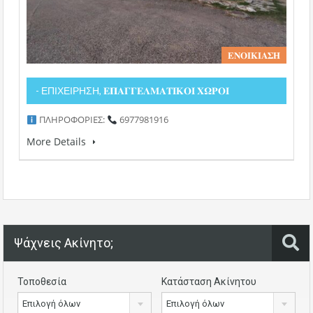
𝚬𝚴𝚶𝚰𝚱𝚰𝚨𝚺𝚮
- ΕΠΙΧΕΙΡΗΣΗ, 𝚬𝚷𝚨𝚪𝚪𝚬𝚲𝚳𝚨𝚻𝚰𝚱𝚶𝚰 𝚾𝛀𝚸𝚶𝚰
ΠΛΗΡΟΦΟΡΙΕΣ:
6977981916
More Details
Ψάχνεις Ακίνητο;
Τοποθεσία
Κατάσταση Ακίνητου
Επιλογή όλων
Επιλογή όλων