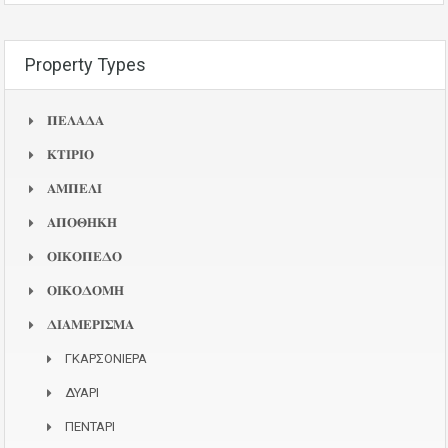
Property Types
𝚷𝚬𝚲𝚨𝚫𝚨
𝚱𝚻𝚰𝚸𝚰𝚶
𝚨𝚳𝚷𝚬𝚲𝚰
𝚨𝚷𝚶𝚯𝚮𝚱𝚮
𝚶𝚰𝚱𝚶𝚷𝚬𝚫𝚶
𝚶𝚰𝚱𝚶𝚫𝚶𝚳𝚮
𝚫𝚰𝚨𝚳𝚬𝚸𝚰𝚺𝚳𝚨
ΓΚΑΡΣΟΝΙΕΡΑ
ΔΥΑΡΙ
ΠΕΝΤΑΡΙ