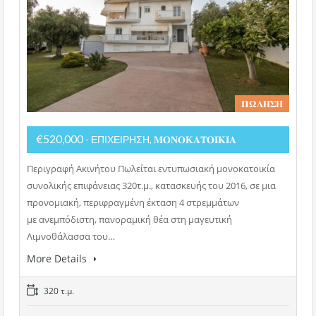
𝚷𝛀𝚲𝚮𝚺𝚮
€520,000
- ΕΠΙΧΕΙΡΗΣΗ, 𝚳𝚶𝚴𝚶𝚱𝚨𝚻𝚶𝚰𝚱𝚰𝚨
Περιγραφή Ακινήτου Πωλείται εντυπωσιακή μονοκατοικία
συνολικής επιφάνειας 320τ.μ., κατασκευής του 2016, σε μια
προνομιακή, περιφραγμένη έκταση 4 στρεμμάτων
με ανεμπόδιστη, πανοραμική θέα στη μαγευτική
Λιμνοθάλασσα του…
More Details
320 τ.μ.