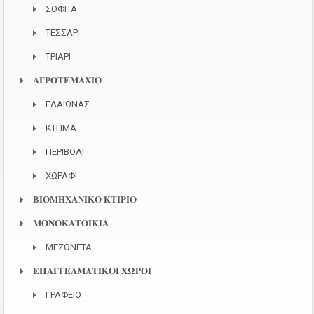
ΣΟΦΙΤΑ
ΤΕΣΣΑΡΙ
ΤΡΙΑΡΙ
𝚨𝚪𝚸𝚶𝚻𝚬𝚳𝚨𝚾𝚰𝚶
ΕΛΑΙΩΝΑΣ
ΚΤΗΜΑ
ΠΕΡΙΒΟΛΙ
ΧΩΡΑΦΙ
𝚩𝚰𝚶𝚳𝚮𝚾𝚨𝚴𝚰𝚱𝚶 𝚱𝚻𝚰𝚸𝚰𝚶
𝚳𝚶𝚴𝚶𝚱𝚨𝚻𝚶𝚰𝚱𝚰𝚨
ΜΕΖΟΝΕΤΑ
𝚬𝚷𝚨𝚪𝚪𝚬𝚲𝚳𝚨𝚻𝚰𝚱𝚶𝚰 𝚾𝛀𝚸𝚶𝚰
ΓΡΑΦΕΙΟ